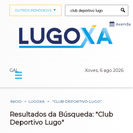
Buscar:
OUTROS PERIÓDICOS
Submi
Axenda
GAL
Xoves, 6 ago 2026
☰
INICIO
>
LUGOXA
>
"CLUB-DEPORTIVO-LUGO"
Resultados da Búsqueda: "Club
Deportivo Lugo"