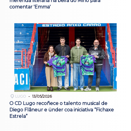
merenda literaria na beira do Miño para
comentar 'Emma'
LUGO
13/05/2026
O CD Lugo recoñece o talento musical de
Diego Flâneur e ünder coa iniciativa “Fichaxe
Estrela”