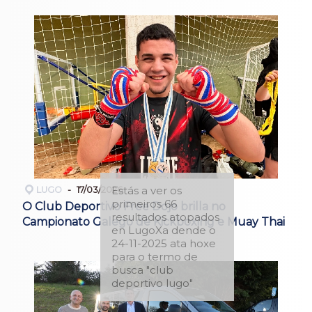
Estás a ver os
LUGO
17/03/2026
primeiros 66
O Club Deportivo Free Dojo brilla no
resultados atopados
Campionato Galego de Kickboxing e Muay Thai
en LugoXa dende o
24-11-2025 ata hoxe
para o termo de
busca "club
deportivo lugo"