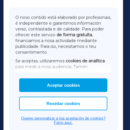
GALICIAXA
O noso contido está elaborado por profesionais,
é independente e garantimos información
LUGOXA
veraz, contrastada e de calidade. Para poder
ofrecer este servizo
de forma gratuíta
,
financiamos a nosa actividade mediante
TERRACHAXA
publicidade. Para iso, necesitamos o teu
consentimento.
SARRIAXA
Se aceptas, utilizaremos
cookies de analítica
para medir a nosa audiencia. Tamén
AMARIÑAXA
utilizaremos
cookies de marketing
para
mostrar publicidade de terceiros.
Aceptar cookies
RIBEIRASACRAXA
Así mesmo, podes personalizar a elección das
cookies que desexas permitir.
ACORUÑAXA
Rexeitar cookies
FERROLXA
Queres personalizar a túa aceptación de cookies?
Faino aquí.