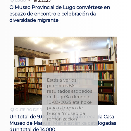
LUGO
18/12/2025
O Museo Provincial de Lugo convértese en
espazo de encontro e celebración da
diversidade migrante
Estás a ver os
primeiros 66
resultados atopados
en LugoXa dende o
10-03-2025 ata hoxe
para o termo de
OUTEIRO DE REI
10/12/2025
busca "museo da
Un total de 9.000 obras da biblioteca da Casa
romanizacion"
Museo de Manuel María están xa catalogadas
dun total de 14.000