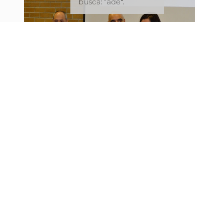
busca: "ade".
LUGO
17/11/2023
Estudan nunhas xornadas en Lugo a
responsabilidade social empresarial