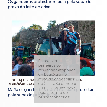
Os gandeiros protestaron pola pola suba do
prezo do leite en orixe
Estás a ver os
primeiros 66
resultados atopados
en LugoXa e no
resto de cabeceiras
LUGOXA | TERRACHAXA | SARRIAXA | AMARIÑAXA |
de GaliciaXa dende o
03/11/2021
RIBEIRASACRAXA
20-05-2026 ata hoxe
Mañá os gandeiros sairán á rúa para protestar
para o termo de
pola suba do prezo do leite
busca "gandeiros"