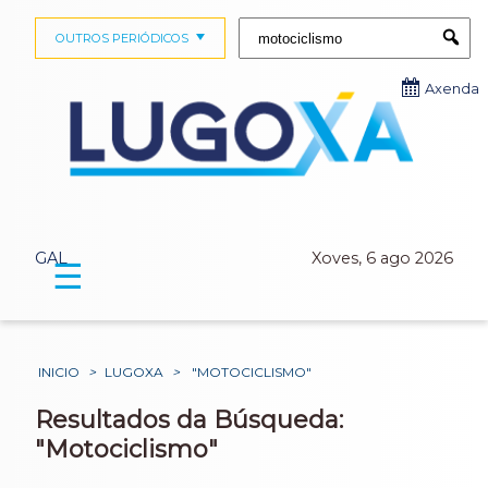
Buscar:
OUTROS PERIÓDICOS
Submi
Axenda
GAL
Xoves, 6 ago 2026
☰
INICIO
>
LUGOXA
>
"MOTOCICLISMO"
Resultados da Búsqueda:
"Motociclismo"