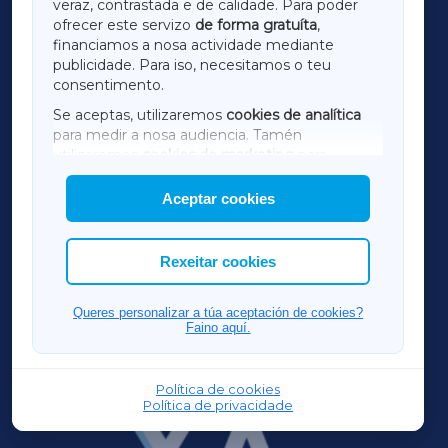
veraz, contrastada e de calidade. Para poder
ofrecer este servizo
de forma gratuíta
,
financiamos a nosa actividade mediante
TERRACHAXA
publicidade. Para iso, necesitamos o teu
consentimento.
SARRIAXA
Se aceptas, utilizaremos
cookies de analítica
para medir a nosa audiencia. Tamén
AMARIÑAXA
utilizaremos
cookies de marketing
para
mostrar publicidade de terceiros.
Aceptar cookies
RIBEIRASACRAXA
Así mesmo, podes personalizar a elección das
cookies que desexas permitir.
ACORUÑAXA
Rexeitar cookies
FERROLXA
Queres personalizar a túa aceptación de cookies?
Faino aquí.
OURENSEXA
Política de cookies
Política de privacidade