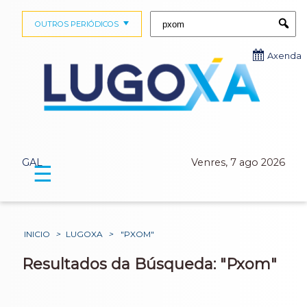
Buscar:
OUTROS PERIÓDICOS
Submi
Axenda
GAL
Venres, 7 ago 2026
☰
INICIO
>
LUGOXA
>
"PXOM"
Resultados da Búsqueda: "Pxom"