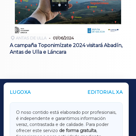
ANTAS DE ULLA
01/06/2024
A campaña Toponimízate 2024 visitará Abadín,
Antas de Ulla e Láncara
LUGOXA
EDITORIAL XA
OUTROS PERIÓDICOS
GALICIAXA
O noso contido está elaborado por profesionais,
é independente e garantimos información
LUGOXA
veraz, contrastada e de calidade. Para poder
ofrecer este servizo
de forma gratuíta
,