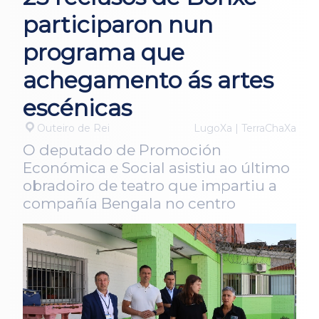
participaron nun
programa que
achegamento ás artes
escénicas
Outeiro de Rei
LugoXa | TerraChaXa
O deputado de Promoción
Económica e Social asistiu ao último
obradoiro de teatro que impartiu a
compañía Bengala no centro