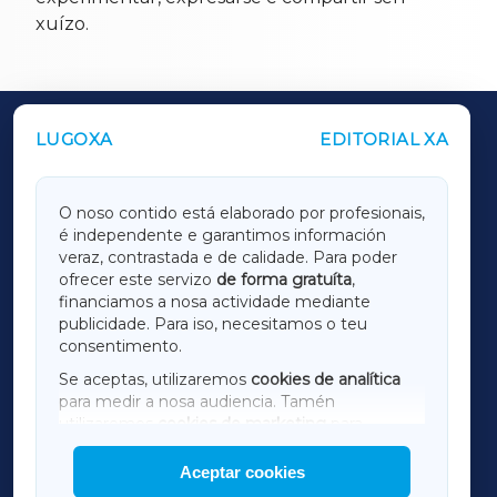
xuízo.
LUGOXA
EDITORIAL XA
OUTROS PERIÓDICOS
GALICIAXA
O noso contido está elaborado por profesionais,
é independente e garantimos información
LUGOXA
veraz, contrastada e de calidade. Para poder
ofrecer este servizo
de forma gratuíta
,
financiamos a nosa actividade mediante
TERRACHAXA
publicidade. Para iso, necesitamos o teu
consentimento.
SARRIAXA
Se aceptas, utilizaremos
cookies de analítica
para medir a nosa audiencia. Tamén
AMARIÑAXA
utilizaremos
cookies de marketing
para
mostrar publicidade de terceiros.
Aceptar cookies
RIBEIRASACRAXA
Así mesmo, podes personalizar a elección das