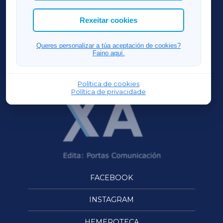
cookies que desexas permitir.
ACORUÑAXA
Rexeitar cookies
FERROLXA
Queres personalizar a túa aceptación de cookies?
Faino aquí.
OURENSEXA
Política de cookies
Política de privacidade
FACEBOOK
INSTAGRAM
HEMEROTECA