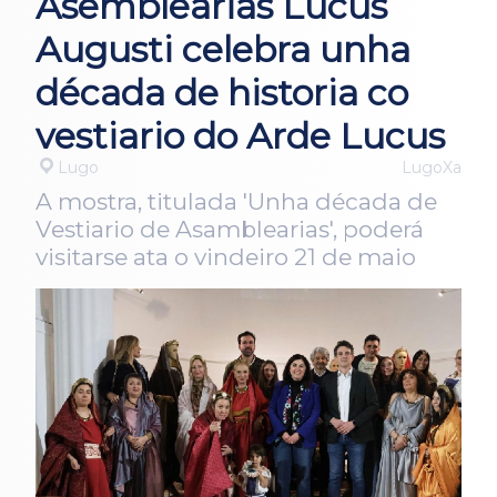
Asemblearias Lucus
Augusti celebra unha
década de historia co
vestiario do Arde Lucus
Lugo
LugoXa
A mostra, titulada 'Unha década de
Vestiario de Asamblearias', poderá
visitarse ata o vindeiro 21 de maio