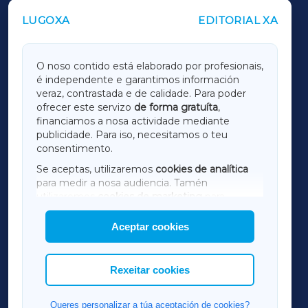
LUGOXA
EDITORIAL XA
OUTROS PERIÓDICOS
GALICIAXA
O noso contido está elaborado por profesionais,
é independente e garantimos información
LUGOXA
veraz, contrastada e de calidade. Para poder
ofrecer este servizo
de forma gratuíta
,
financiamos a nosa actividade mediante
TERRACHAXA
publicidade. Para iso, necesitamos o teu
consentimento.
SARRIAXA
Se aceptas, utilizaremos
cookies de analítica
para medir a nosa audiencia. Tamén
AMARIÑAXA
utilizaremos
cookies de marketing
para
mostrar publicidade de terceiros.
Aceptar cookies
RIBEIRASACRAXA
Así mesmo, podes personalizar a elección das
cookies que desexas permitir.
ACORUÑAXA
Rexeitar cookies
FERROLXA
Queres personalizar a túa aceptación de cookies?