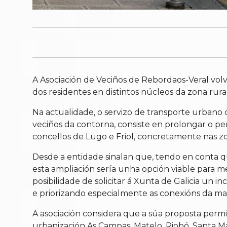
A Asociación de Veciños de Rebordaos-Veral volv
dos residentes en distintos núcleos da zona rura
Na actualidade, o servizo de transporte urbano 
veciños da contorna, consiste en prolongar o per
concellos de Lugo e Friol, concretamente nas zo
Desde a entidade sinalan que, tendo en conta q
esta ampliación sería unha opción viable para me
posibilidade de solicitar á Xunta de Galicia un 
e priorizando especialmente as conexións da ma
A asociación considera que a súa proposta permit
urbanización As Campas, Matelo, Riobó, Santa Mar