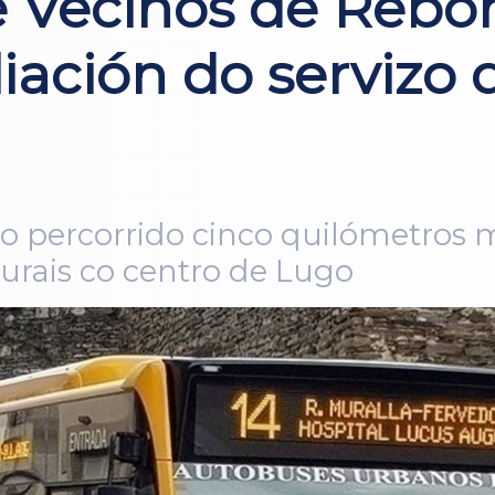
e Veciños de Rebo
iación do servizo 
 o percorrido cinco quilómetros 
rurais co centro de Lugo