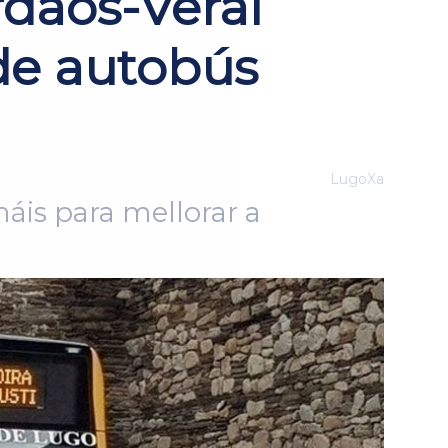
rdaos-Veral
de autobús
LugoXa
máis para mellorar a