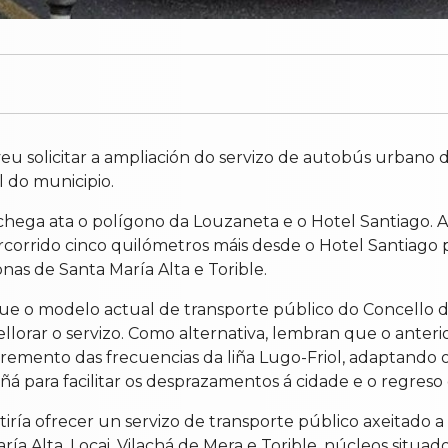
eu solicitar a ampliación do servizo de autobús urbano 
l do municipio.
chega ata o polígono da Louzaneta e o Hotel Santiago. A
corrido cinco quilómetros máis desde o Hotel Santiago po
nas de Santa María Alta e Torible.
ue o modelo actual de transporte público do Concello de
llorar o servizo. Como alternativa, lembran que o anteri
incremento das frecuencias da liña Lugo-Friol, adaptando 
ñá para facilitar os desprazamentos á cidade e o regres
iría ofrecer un servizo de transporte público axeitado a 
ía Alta, Locai, Vilachá de Mera e Torible, núcleos situa