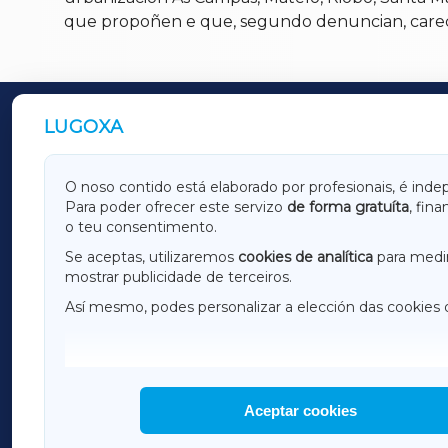
que propoñen e que, segundo denuncian, carece
LUGOXA
OUTROS PERIÓDICOS
GALICIAXA
LUGOX
O noso contido está elaborado por profesionais, é inde
Para poder ofrecer este servizo
de forma gratuíta
, fin
AMARIÑAXA
RIBEIR
o teu consentimento.
OURENSEXA
Se aceptas, utilizaremos
cookies de analítica
para medir
mostrar publicidade de terceiros.
Así mesmo, podes personalizar a elección das cookies 
F
I
H
Aceptar cookies