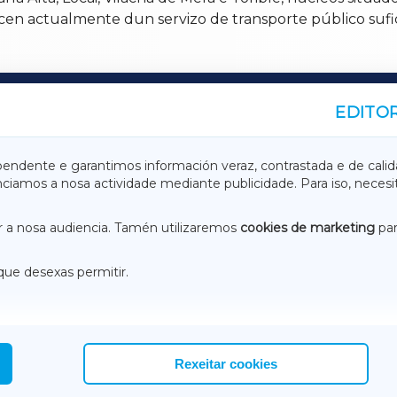
n actualmente dun servizo de transporte público sufic
EDITOR
A
TERRACHAXA
pendente e garantimos información veraz, contrastada e de calid
anciamos a nosa actividade mediante publicidade. Para iso, neces
ASACRAXA
ACORUÑAXA
 a nosa audiencia. Tamén utilizaremos
cookies de marketing
par
que desexas permitir.
ACEBOOK
CONTACTO
NSTAGRAM
EMEROTECA
Rexeitar cookies