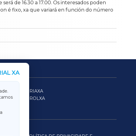
será de 16.30 a 17.00. Os interesados poden
 non é fixo, xa que variará en función do número
IAL XA
SARRIAXA
ade.
itamos
FERROLXA
a