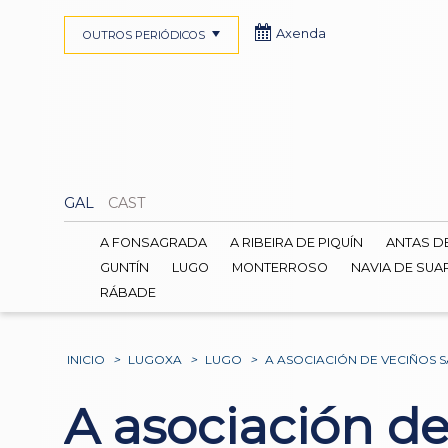
Axenda
OUTROS PERIÓDICOS
GAL
CAST
A FONSAGRADA
A RIBEIRA DE PIQUÍN
ANTAS D
GUNTÍN
LUGO
MONTERROSO
NAVIA DE SUA
RÁBADE
INICIO
>
LUGOXA
>
LUGO
>
A ASOCIACIÓN DE VECIÑOS 
A asociación d