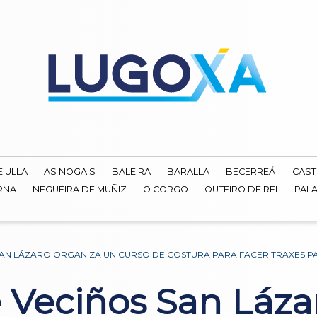
E ULLA
AS NOGAIS
BALEIRA
BARALLA
BECERREÁ
CAST
RNA
NEGUEIRA DE MUÑIZ
O CORGO
OUTEIRO DE REI
PALA
SAN LÁZARO ORGANIZA UN CURSO DE COSTURA PARA FACER TRAXES P
e Veciños San Láza