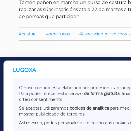
Tamén poñen en marcha un curso de costura bási
realizar as súas inscricións ata o 22 de marzos 
de persoas que participen.
costura
arde-lucus
asociacion-de-vecinos-s
LUGOXA
OUTROS PERIÓDICOS
GALICIAXA
LUGOX
O noso contido está elaborado por profesionais, é inde
Para poder ofrecer este servizo
de forma gratuíta
, fin
AMARIÑAXA
RIBEIR
o teu consentimento.
OURENSEXA
Se aceptas, utilizaremos
cookies de analítica
para medir
mostrar publicidade de terceiros.
Así mesmo, podes personalizar a elección das cookies 