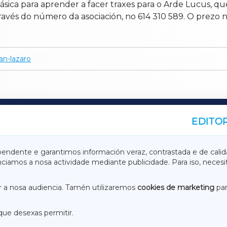
ca para aprender a facer traxes para o Arde Lucus, que 
a través do número da asociación, no 614 310 589. O prezo
an-lazaro
EDITOR
A
TERRACHAXA
pendente e garantimos información veraz, contrastada e de calid
anciamos a nosa actividade mediante publicidade. Para iso, neces
ASACRAXA
ACORUÑAXA
 a nosa audiencia. Tamén utilizaremos
cookies de marketing
par
que desexas permitir.