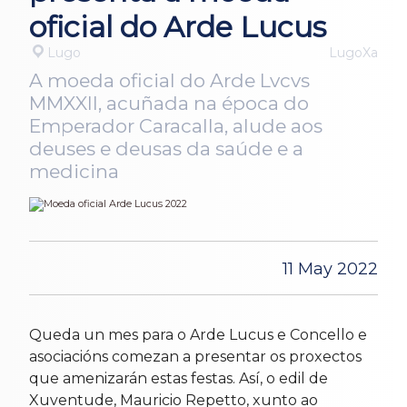
oficial do Arde Lucus
Lugo
LugoXa
A moeda oficial do Arde Lvcvs
MMXXII, acuñada na época do
Emperador Caracalla, alude aos
deuses e deusas da saúde e a
medicina
11 May 2022
Queda un mes para o Arde Lucus e Concello e
asociacións comezan a presentar os proxectos
que amenizarán estas festas. Así, o edil de
Xuventude, Mauricio Repetto, xunto ao