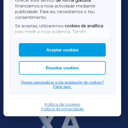
ofrecer este servizo
de forma gratuíta
,
financiamos a nosa actividade mediante
TERRACHAXA
publicidade. Para iso, necesitamos o teu
consentimento.
SARRIAXA
Se aceptas, utilizaremos
cookies de analítica
para medir a nosa audiencia. Tamén
AMARIÑAXA
utilizaremos
cookies de marketing
para
mostrar publicidade de terceiros.
Aceptar cookies
RIBEIRASACRAXA
Así mesmo, podes personalizar a elección das
cookies que desexas permitir.
ACORUÑAXA
Rexeitar cookies
FERROLXA
Queres personalizar a túa aceptación de cookies?
Faino aquí.
OURENSEXA
Política de cookies
Política de privacidade