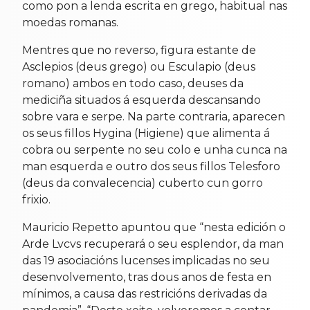
como pon a lenda escrita en grego, habitual nas
moedas romanas.
Mentres que no reverso, figura estante de
Asclepios (deus grego) ou Esculapio (deus
romano) ambos en todo caso, deuses da
mediciña situados á esquerda descansando
sobre vara e serpe. Na parte contraria, aparecen
os seus fillos Hygina (Higiene) que alimenta á
cobra ou serpente no seu colo e unha cunca na
man esquerda e outro dos seus fillos Telesforo
(deus da convalecencia) cuberto cun gorro
frixio.
Mauricio Repetto apuntou que “nesta edición o
Arde Lvcvs recuperará o seu esplendor, da man
das 19 asociacións lucenses implicadas no seu
desenvolvemento, tras dous anos de festa en
mínimos, a causa das restricións derivadas da