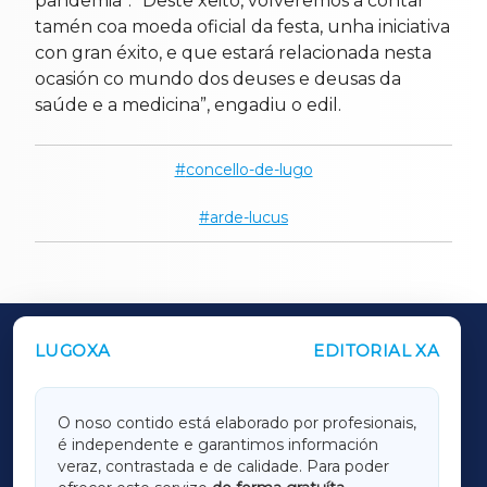
pandemia”. “Deste xeito, volveremos a contar
tamén coa moeda oficial da festa, unha iniciativa
con gran éxito, e que estará relacionada nesta
ocasión co mundo dos deuses e deusas da
saúde e a medicina”, engadiu o edil.
concello-de-lugo
arde-lucus
LUGOXA
EDITORIAL XA
OUTROS PERIÓDICOS
GALICIAXA
O noso contido está elaborado por profesionais,
é independente e garantimos información
LUGOXA
veraz, contrastada e de calidade. Para poder