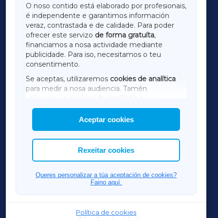
O noso contido está elaborado por profesionais,
é independente e garantimos información
LUGOXA
veraz, contrastada e de calidade. Para poder
ofrecer este servizo
de forma gratuíta
,
financiamos a nosa actividade mediante
TERRACHAXA
publicidade. Para iso, necesitamos o teu
consentimento.
SARRIAXA
Se aceptas, utilizaremos
cookies de analítica
para medir a nosa audiencia. Tamén
AMARIÑAXA
utilizaremos
cookies de marketing
para
mostrar publicidade de terceiros.
Aceptar cookies
RIBEIRASACRAXA
Así mesmo, podes personalizar a elección das
cookies que desexas permitir.
ACORUÑAXA
Rexeitar cookies
FERROLXA
Queres personalizar a túa aceptación de cookies?
Faino aquí.
OURENSEXA
Política de cookies