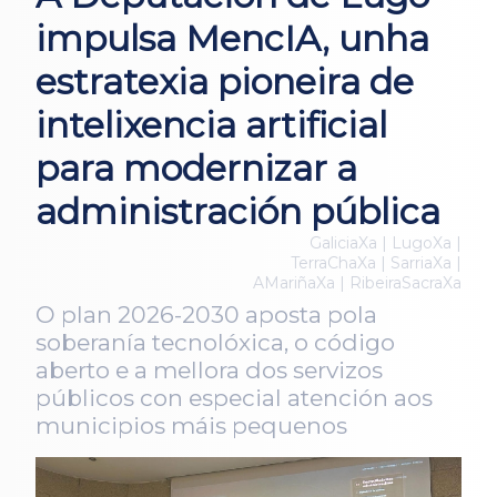
impulsa MencIA, unha
estratexia pioneira de
intelixencia artificial
para modernizar a
administración pública
GaliciaXa | LugoXa |
TerraChaXa | SarriaXa |
AMariñaXa | RibeiraSacraXa
O plan 2026-2030 aposta pola
soberanía tecnolóxica, o código
aberto e a mellora dos servizos
públicos con especial atención aos
municipios máis pequenos