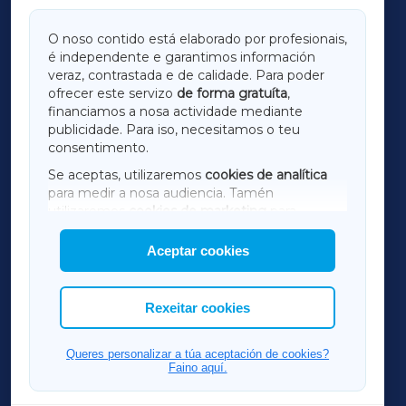
GALICIAXA
O noso contido está elaborado por profesionais,
é independente e garantimos información
LUGOXA
veraz, contrastada e de calidade. Para poder
ofrecer este servizo
de forma gratuíta
,
financiamos a nosa actividade mediante
TERRACHAXA
publicidade. Para iso, necesitamos o teu
consentimento.
SARRIAXA
Se aceptas, utilizaremos
cookies de analítica
para medir a nosa audiencia. Tamén
AMARIÑAXA
utilizaremos
cookies de marketing
para
mostrar publicidade de terceiros.
Aceptar cookies
RIBEIRASACRAXA
Así mesmo, podes personalizar a elección das
cookies que desexas permitir.
ACORUÑAXA
Rexeitar cookies
FERROLXA
Queres personalizar a túa aceptación de cookies?
Faino aquí.
OURENSEXA