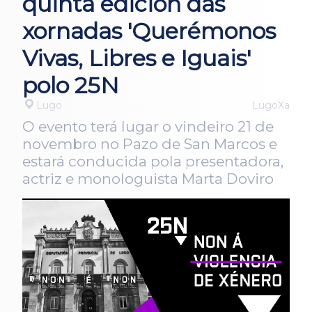
quinta edición das
xornadas 'Querémonos
Vivas, Libres e Iguais'
polo 25N
Lugo
LugoXa
O evento terá lugar o vindeiro 21 de
novembro no Pazo de San Marcos e
estará conducida pola presentadora,
actriz e monologuista Marta Doviro