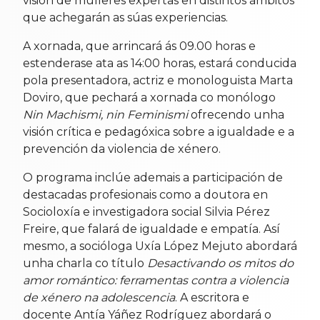
visión de mulleres expertas en distintos ámbitos
que achegarán as súas experiencias.
A xornada, que arrincará ás 09.00 horas e
estenderase ata as 14:00 horas, estará conducida
pola presentadora, actriz e monologuista Marta
Doviro, que pechará a xornada co monólogo
Nin Machismi, nin Feminismi
ofrecendo unha
visión crítica e pedagóxica sobre a igualdade e a
prevención da violencia de xénero.
O programa inclúe ademais a participación de
destacadas profesionais como a doutora en
Socioloxía e investigadora social Silvia Pérez
Freire, que falará de igualdade e empatía. Así
mesmo, a socióloga Uxía López Mejuto abordará
unha charla co título
Desactivando os mitos do
amor romántico: ferramentas contra a violencia
de xénero na adolescencia
. A escritora e
docente Antía Yáñez Rodríguez abordará o