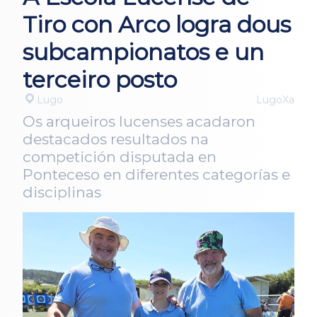
Tiro con Arco logra dous
subcampionatos e un
terceiro posto
Lugo
LugoXa
Os arqueiros lucenses acadaron
destacados resultados na
competición disputada en
Ponteceso en diferentes categorías e
disciplinas