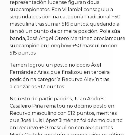
representación lucense figuran dous
subcampionatos. Fon Villamiel conseguiu a
segunda posición na categoría Tradicional +50
masculina tras sumar 516 puntos, quedando a
tan só un punto da primeira posición. Pola súa
banda, José Ángel Otero Martínez proclamouse
subcampión en Longbow +50 masculino con
515 puntos.
Tamén logrou un posto no podio Áxel
Fernández Arias, que finalizou en terceira
posición na categoría Recurvo Alevín tras
alcanzar os 512 puntos.
No resto de participacións, Juan Andrés
Casaleiro Piña rematou no décimo posto en
Recurvo masculino con 512 puntos, mentres
que José Luis López Jiménez foi décimo cuarto
en Recurvo +50 masculino con 452 puntos.
María Castelo concluíu a competición na sétima