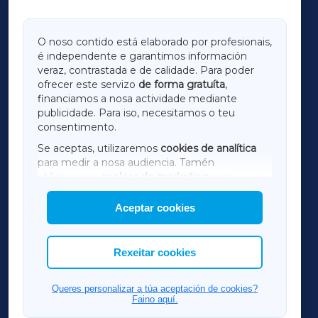
GALICIAXA
O noso contido está elaborado por profesionais,
é independente e garantimos información
LUGOXA
veraz, contrastada e de calidade. Para poder
ofrecer este servizo
de forma gratuíta
,
financiamos a nosa actividade mediante
TERRACHAXA
publicidade. Para iso, necesitamos o teu
consentimento.
SARRIAXA
Se aceptas, utilizaremos
cookies de analítica
para medir a nosa audiencia. Tamén
AMARIÑAXA
utilizaremos
cookies de marketing
para
mostrar publicidade de terceiros.
Aceptar cookies
RIBEIRASACRAXA
Así mesmo, podes personalizar a elección das
cookies que desexas permitir.
ACORUÑAXA
Rexeitar cookies
FERROLXA
Queres personalizar a túa aceptación de cookies?
Faino aquí.