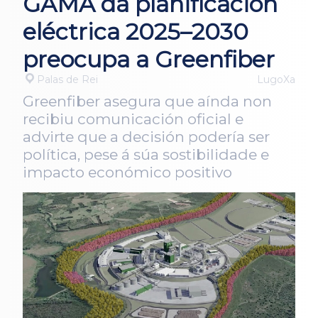
GAMA da planificación
eléctrica 2025–2030
preocupa a Greenfiber
Palas de Rei
LugoXa
Greenfiber asegura que aínda non
recibiu comunicación oficial e
advirte que a decisión podería ser
política, pese á súa sostibilidade e
impacto económico positivo