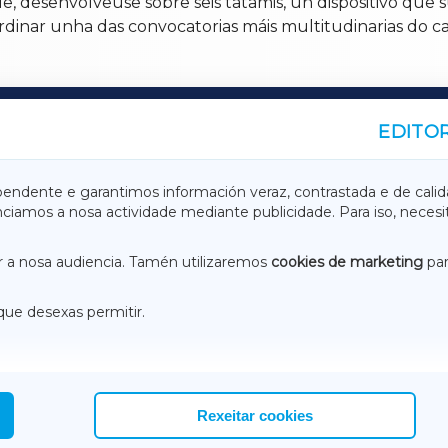
, desenvolveuse sobre seis tatamis, un dispositivo que s
dinar unha das convocatorias máis multitudinarias do c
EDITOR
A
TERRACHAXA
pendente e garantimos información veraz, contrastada e de calid
anciamos a nosa actividade mediante publicidade. Para iso, neces
ASACRAXA
ACORUÑAXA
 a nosa audiencia. Tamén utilizaremos
cookies de marketing
par
que desexas permitir.
ACEBOOK
CONTACTO
NSTAGRAM
EMEROTECA
Rexeitar cookies