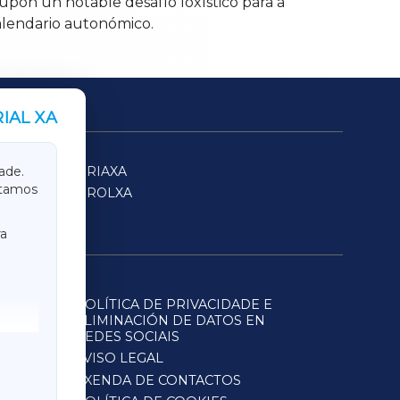
upón un notable desafío loxístico para a
alendario autonómico.
IAL XA
SARRIAXA
ade.
itamos
FERROLXA
a
POLÍTICA DE PRIVACIDADE E
ELIMINACIÓN DE DATOS EN
REDES SOCIAIS
AVISO LEGAL
AXENDA DE CONTACTOS