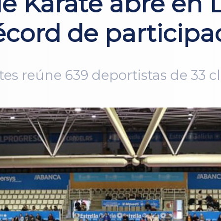
de Karate abre en
cord de participa
tes reúne 639 deportistas de 33 