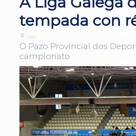
A Liga Galega 
tempada con ré
Lugo
O Pazo Provincial dos Depor
campionato