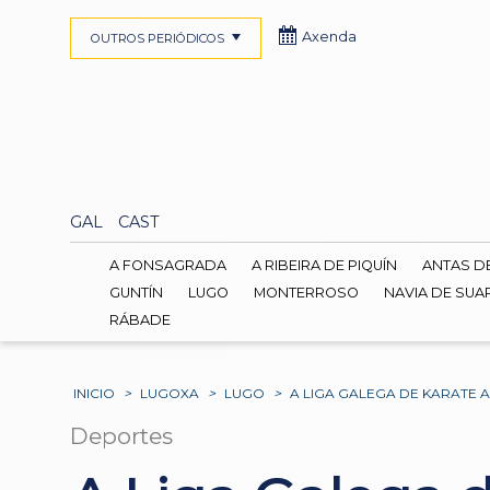
Axenda
OUTROS PERIÓDICOS
GAL
CAST
A FONSAGRADA
A RIBEIRA DE PIQUÍN
ANTAS D
GUNTÍN
LUGO
MONTERROSO
NAVIA DE SUA
RÁBADE
INICIO
>
LUGOXA
>
LUGO
>
A LIGA GALEGA DE KARATE 
Deportes