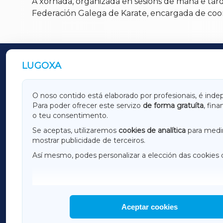
A xornada, organizada en sesións de mañá e tarde
Federación Galega de Karate, encargada de coor
LUGOXA
OUTROS PERIÓDICOS
GALICIAXA
LUGOX
O noso contido está elaborado por profesionais, é inde
Para poder ofrecer este servizo
de forma gratuíta
, fin
AMARIÑAXA
RIBEIR
o teu consentimento.
OURENSEXA
Se aceptas, utilizaremos
cookies de analítica
para medir
mostrar publicidade de terceiros.
Así mesmo, podes personalizar a elección das cookies 
F
I
H
Aceptar cookies