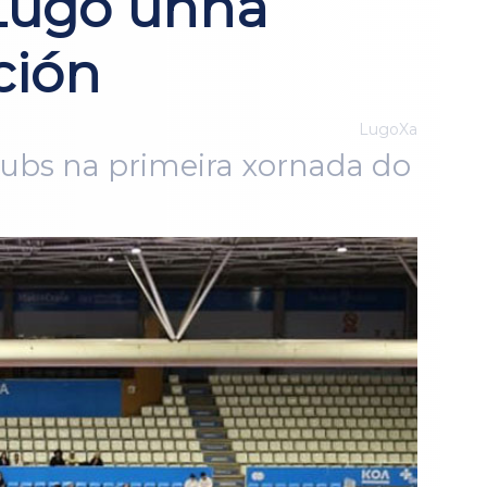
 Lugo unha
ción
LugoXa
clubs na primeira xornada do