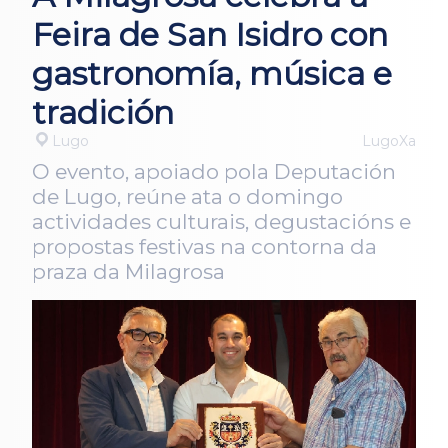
Feira de San Isidro con
gastronomía, música e
tradición
Lugo
LugoXa
O evento, apoiado pola Deputación
de Lugo, reúne ata o domingo
actividades culturais, degustacións e
propostas festivas na contorna da
praza da Milagrosa