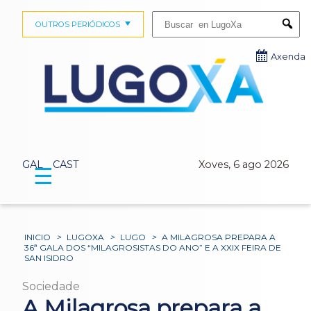
Buscar:
OUTROS PERIÓDICOS
Submi
Axenda
GAL
CAST
Xoves, 6 ago 2026
☰
INICIO
>
LUGOXA
>
LUGO
>
A MILAGROSA PREPARA A
36ª GALA DOS “MILAGROSISTAS DO ANO” E A XXIX FEIRA DE
SAN ISIDRO
Sociedade
A Milagrosa prepara a