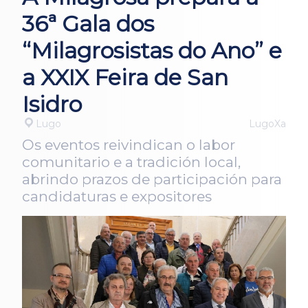
36ª Gala dos
“Milagrosistas do Ano” e
a XXIX Feira de San
Isidro
Lugo
LugoXa
Os eventos reivindican o labor
comunitario e a tradición local,
abrindo prazos de participación para
candidaturas e expositores