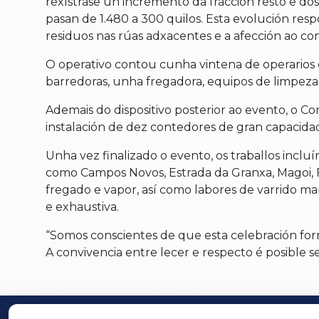
rexístrase un incremento da fracción resto e d
pasan de 1.480 a 300 quilos. Esta evolución res
residuos nas rúas adxacentes e a afección ao c
O operativo contou cunha vintena de operarios 
barredoras, unha fregadora, equipos de limpeza 
Ademais do dispositivo posterior ao evento, o Co
instalación de dez contedores de gran capacidad
Unha vez finalizado o evento, os traballos inclu
como Campos Novos, Estrada da Granxa, Magoi, F
fregado e vapor, así como labores de varrido m
e exhaustiva.
“Somos conscientes de que esta celebración for
A convivencia entre lecer e respecto é posible 