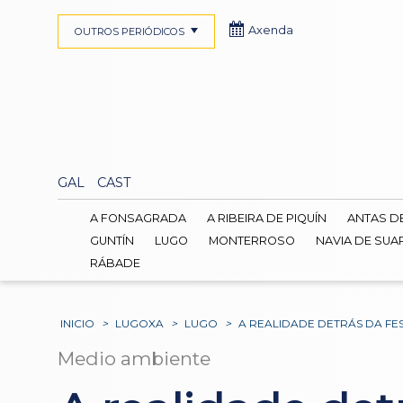
Axenda
OUTROS PERIÓDICOS
GAL
CAST
A FONSAGRADA
A RIBEIRA DE PIQUÍN
ANTAS D
GUNTÍN
LUGO
MONTERROSO
NAVIA DE SUA
RÁBADE
INICIO
>
LUGOXA
>
LUGO
>
A REALIDADE DETRÁS DA FE
Medio ambiente