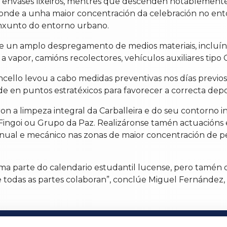
os envases lixeiros, mentres que descenden notablemente
ponde a unha maior concentración da celebración no ento
onxunto do entorno urbano.
e un amplo despregamento de medios materiais, incluín
a vapor, camións recolectores, vehículos auxiliares tipo
ncello levou a cabo medidas preventivas nos días previos
e en puntos estratéxicos para favorecer a correcta depos
íron a limpeza integral da Carballeira e do seu contorno
ingoi ou Grupo da Paz. Realizáronse tamén actuacións e
anual e mecánico nas zonas de maior concentración de p
ma parte do calendario estudantil lucense, pero tamén d
se todas as partes colaboran”, conclúe Miguel Fernández,