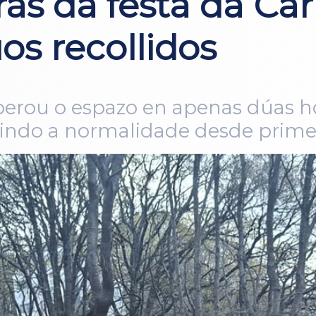
ás da festa da Car
os recollidos
perou o espazo en apenas dúas h
indo a normalidade desde prime