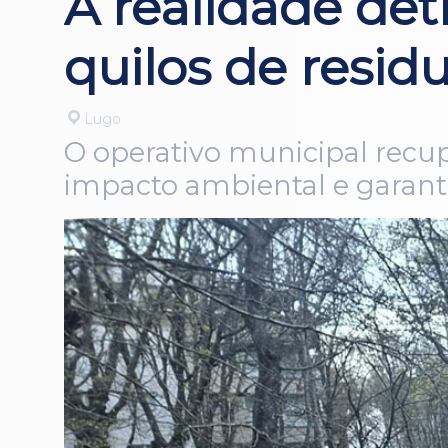
A realidade detr
quilos de residu
Lugo
O operativo municipal recu
impacto ambiental e garant