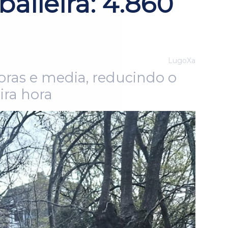
balleira: 4.860
LugoXa
oras e media, reducindo o
ira hora