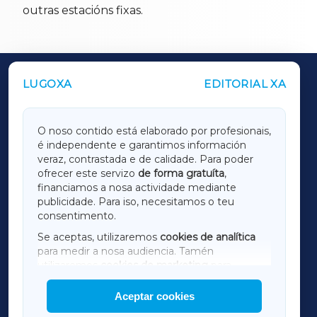
outras estacións fixas.
LUGOXA
EDITORIAL XA
OUTROS PERIÓDICOS
GALICIAXA
O noso contido está elaborado por profesionais,
é independente e garantimos información
LUGOXA
veraz, contrastada e de calidade. Para poder
ofrecer este servizo
de forma gratuíta
,
financiamos a nosa actividade mediante
TERRACHAXA
publicidade. Para iso, necesitamos o teu
consentimento.
SARRIAXA
Se aceptas, utilizaremos
cookies de analítica
para medir a nosa audiencia. Tamén
AMARIÑAXA
utilizaremos
cookies de marketing
para
mostrar publicidade de terceiros.
Aceptar cookies
RIBEIRASACRAXA
Así mesmo, podes personalizar a elección das
cookies que desexas permitir.