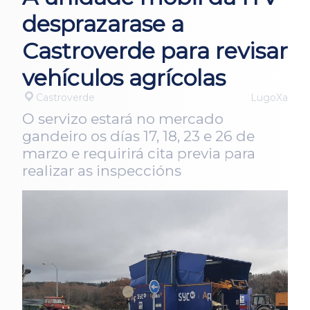
desprazarase a
Castroverde para revisar
vehículos agrícolas
Castroverde
LugoXa
O servizo estará no mercado
gandeiro os días 17, 18, 23 e 26 de
marzo e requirirá cita previa para
realizar as inspeccións