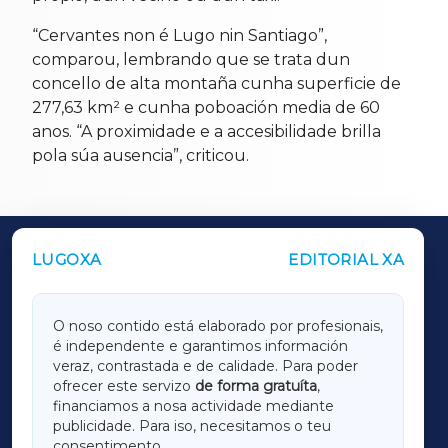
“Cervantes non é Lugo nin Santiago”,
comparou, lembrando que se trata dun
concello de alta montaña cunha superficie de
277,63 km² e cunha poboación media de 60
anos. “A proximidade e a accesibilidade brilla
pola súa ausencia”, criticou.
LUGOXA
EDITORIAL XA
OUTROS PERIÓDICOS
GALICIAXA
O noso contido está elaborado por profesionais,
é independente e garantimos información
LUGOXA
veraz, contrastada e de calidade. Para poder
ofrecer este servizo
de forma gratuíta
,
financiamos a nosa actividade mediante
TERRACHAXA
publicidade. Para iso, necesitamos o teu
consentimento.