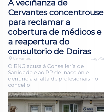
A veciñanza de
Cervantes concentrouse
para reclamar a
cobertura de médicos e
a reapertura do
consultorio de Doiras
Cervantes
LugoXa
O BNG acusa á Consellería de
Sanidade e ao PP de inacción e
denuncia a falta de profesionais no
concello