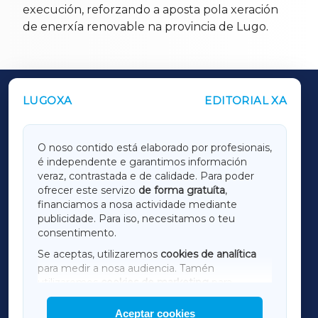
execución, reforzando a aposta pola xeración
de enerxía renovable na provincia de Lugo.
LUGOXA
EDITORIAL XA
OUTROS PERIÓDICOS
GALICIAXA
O noso contido está elaborado por profesionais,
é independente e garantimos información
LUGOXA
veraz, contrastada e de calidade. Para poder
ofrecer este servizo
de forma gratuíta
,
financiamos a nosa actividade mediante
TERRACHAXA
publicidade. Para iso, necesitamos o teu
consentimento.
SARRIAXA
Se aceptas, utilizaremos
cookies de analítica
para medir a nosa audiencia. Tamén
AMARIÑAXA
utilizaremos
cookies de marketing
para
mostrar publicidade de terceiros.
Aceptar cookies
RIBEIRASACRAXA