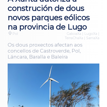
construción de dous
novos parques eólicos
na provincia de Lugo
Pol
GaliciaXa | LugoXa |
TerraChaXa | SarriaXa
Os dous proxectos afectan aos
concellos de Castroverde, Pol,
Láncara, Baralla e Baleira