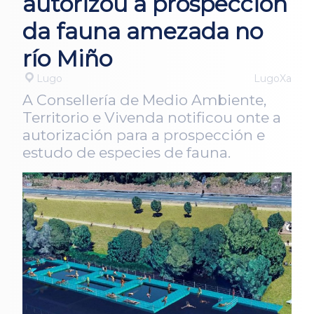
autorizou a prospección
da fauna amezada no
río Miño
Lugo
LugoXa
A Consellería de Medio Ambiente,
Territorio e Vivenda notificou onte a
autorización para a prospección e
estudo de especies de fauna.