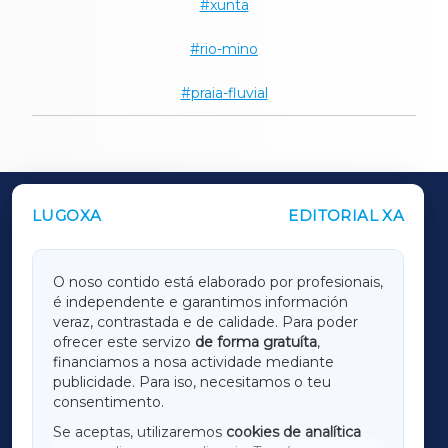
xunta
rio-mino
praia-fluvial
LUGOXA
EDITORIAL XA
OUTROS PERIÓDICOS
GALICIAXA
O noso contido está elaborado por profesionais,
é independente e garantimos información
LUGOXA
veraz, contrastada e de calidade. Para poder
ofrecer este servizo
de forma gratuíta
,
financiamos a nosa actividade mediante
TERRACHAXA
publicidade. Para iso, necesitamos o teu
consentimento.
SARRIAXA
Se aceptas, utilizaremos
cookies de analítica