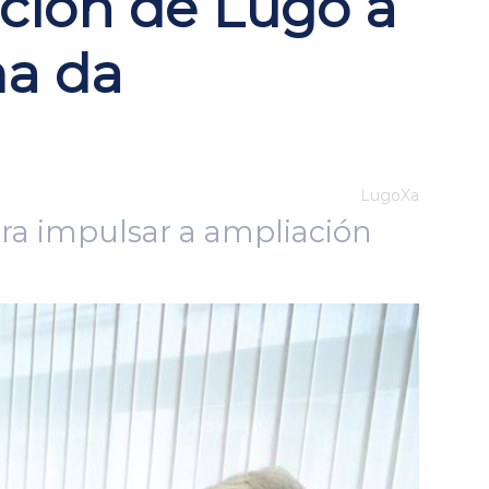
ción de Lugo a
ma da
LugoXa
a impulsar a ampliación