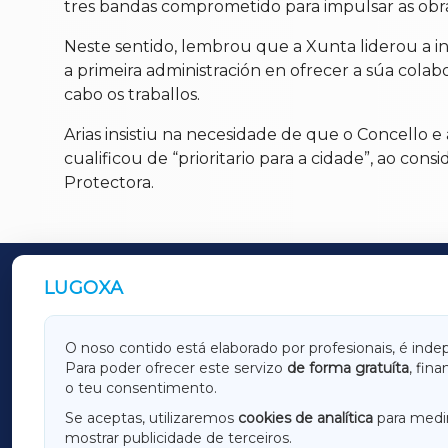
tres bandas comprometido para impulsar as obra
Neste sentido, lembrou que a Xunta liderou a ini
a primeira administración en ofrecer a súa col
cabo os traballos.
Arias insistiu na necesidade de que o Concell
cualificou de “prioritario para a cidade”, ao con
Protectora.
LUGOXA
OUTROS PERIÓDICOS
GALICIAXA
LUGOX
O noso contido está elaborado por profesionais, é inde
Para poder ofrecer este servizo
de forma gratuíta
, fin
AMARIÑAXA
RIBEIR
o teu consentimento.
OURENSEXA
Se aceptas, utilizaremos
cookies de analítica
para medir
mostrar publicidade de terceiros.