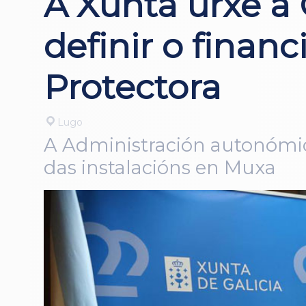
A Xunta urxe a
definir o finan
Protectora
Lugo
A Administración autonómi
das instalacións en Muxa