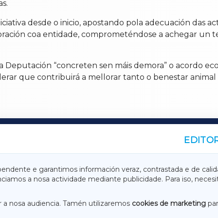
s.
ciativa desde o inicio, apostando pola adecuación das act
aboración coa entidade, comprometéndose a achegar un te
o e a Deputación “concreten sen máis demora” o acordo 
siderar que contribuirá a mellorar tanto o benestar anima
EDITOR
A
TERRACHAXA
pendente e garantimos información veraz, contrastada e de calid
anciamos a nosa actividade mediante publicidade. Para iso, neces
ASACRAXA
ACORUÑAXA
 a nosa audiencia. Tamén utilizaremos
cookies de marketing
par