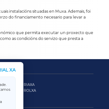
uais instalacións situadas en Muxa. Ademais, foi
rzo do financiamento necesario para levar a
económico que permita executar un proxecto que
l como as condicións do servizo que presta a
IAL XA
SARRIAXA
ade.
itamos
FERROLXA
a