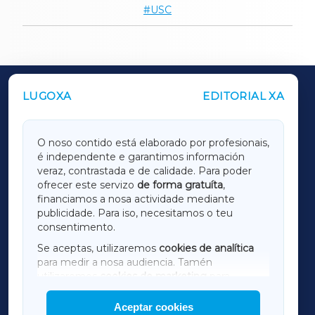
USC
LUGOXA
EDITORIAL XA
OUTROS PERIÓDICOS
GALICIAXA
O noso contido está elaborado por profesionais,
é independente e garantimos información
LUGOXA
veraz, contrastada e de calidade. Para poder
ofrecer este servizo
de forma gratuíta
,
financiamos a nosa actividade mediante
TERRACHAXA
publicidade. Para iso, necesitamos o teu
consentimento.
SARRIAXA
Se aceptas, utilizaremos
cookies de analítica
para medir a nosa audiencia. Tamén
AMARIÑAXA
utilizaremos
cookies de marketing
para
mostrar publicidade de terceiros.
Aceptar cookies
RIBEIRASACRAXA
Así mesmo, podes personalizar a elección das