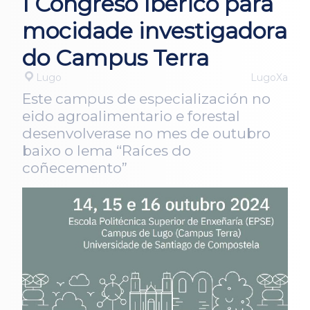
I Congreso Ibérico para
mocidade investigadora
do Campus Terra
Lugo
LugoXa
Este campus de especialización no
eido agroalimentario e forestal
desenvolverase no mes de outubro
baixo o lema “Raíces do
coñecemento”