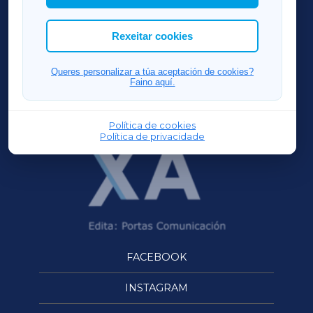
cookies que desexas permitir.
ACORUÑAXA
Rexeitar cookies
FERROLXA
Queres personalizar a túa aceptación de cookies?
Faino aquí.
OURENSEXA
Política de cookies
Política de privacidade
FACEBOOK
INSTAGRAM