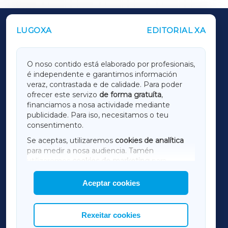
LUGOXA
EDITORIAL XA
OUTROS PERIÓDICOS
GALICIAXA
O noso contido está elaborado por profesionais,
é independente e garantimos información
LUGOXA
veraz, contrastada e de calidade. Para poder
ofrecer este servizo
de forma gratuíta
,
financiamos a nosa actividade mediante
TERRACHAXA
publicidade. Para iso, necesitamos o teu
consentimento.
SARRIAXA
Se aceptas, utilizaremos
cookies de analítica
para medir a nosa audiencia. Tamén
AMARIÑAXA
utilizaremos
cookies de marketing
para
mostrar publicidade de terceiros.
Aceptar cookies
RIBEIRASACRAXA
Así mesmo, podes personalizar a elección das
cookies que desexas permitir.
ACORUÑAXA
Rexeitar cookies