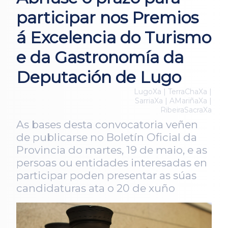
participar nos Premios
á Excelencia do Turismo
e da Gastronomía da
Deputación de Lugo
LugoXa | TerraChaXa |
SarriaXa | AMariñaXa |
RibeiraSacraXa
As bases desta convocatoria veñen
de publicarse no Boletín Oficial da
Provincia do martes, 19 de maio, e as
persoas ou entidades interesadas en
participar poden presentar as súas
candidaturas ata o 20 de xuño