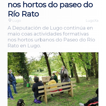
nos hortos do paseo do
Río Rato
Lugo
LugoXa
A Deputación de Lugo continúa en
maio coas actividades formativas
nos hortos urbanos do Paseo do Río
Rato en Lugo.