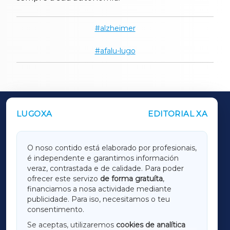
alzheimer
afalu-lugo
LUGOXA
EDITORIAL XA
OUTROS PERIÓDICOS
GALICIAXA
O noso contido está elaborado por profesionais,
é independente e garantimos información
LUGOXA
veraz, contrastada e de calidade. Para poder
ofrecer este servizo
de forma gratuíta
,
financiamos a nosa actividade mediante
TERRACHAXA
publicidade. Para iso, necesitamos o teu
consentimento.
SARRIAXA
Se aceptas, utilizaremos
cookies de analítica