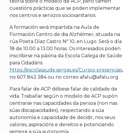
teoría sobre o modelo de ACP, pero tamén
cuestións prácticas que se poden implementar
nos centros e servizos sociosanitarios.
A formación será impartida na Aula de
Formación Centro de dia Alzhéimer, situada na
rúa Poeta Díaz Castro Nº 10, en Lugo. Será o día
18 de 10.00 a 13.00 horas. Os interesados poden
inscribirse na páxina da Escola Galega de Saúde
para Cidadáns
https://escolasaude.sergas.es/Cursos-presenciais
,
no 607 843 384 ou no correo afalu@afalu.org
Para falar de ACP débese falar de calidade de
vida. Traballar según o modelo de ACP supón
centrarse nas capacidades da persoa (non nas
súas discapacidades), respectando a súa
autonomía e capacidade de decidir, nos seus
valores, aspiracións e dereitos e potenciando
sempre a súa autonomía.