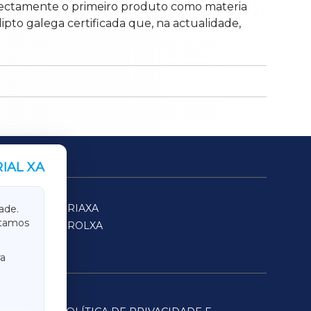
irectamente o primeiro produto como materia
ipto galega certificada que, na actualidade,
IAL XA
SARRIAXA
ade.
itamos
FERROLXA
a