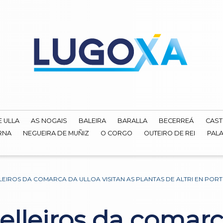
E ULLA
AS NOGAIS
BALEIRA
BARALLA
BECERREÁ
CAST
RNA
NEGUEIRA DE MUÑIZ
O CORGO
OUTEIRO DE REI
PALA
EIROS DA COMARCA DA ULLOA VISITAN AS PLANTAS DE ALTRI EN PO
elleiros da comarc