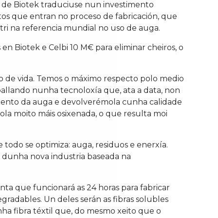
so de Biotek traduciuse nun investimento
utos que entran no proceso de fabricación, que
tri na referencia mundial no uso de auga.
 en Biotek e Celbi 10 M€ para eliminar cheiros, o
o de vida. Temos o máximo respecto polo medio
ballando nunha tecnoloxía que, ata a data, non
amento da auga e devolverémola cunha calidade
la moito máis osixenada, o que resulta moi
todo se optimiza: auga, residuos e enerxía.
da dunha nova industria baseada na
ta que funcionará as 24 horas para fabricar
gradables. Un deles serán as fibras solubles
unha fibra téxtil que, do mesmo xeito que o