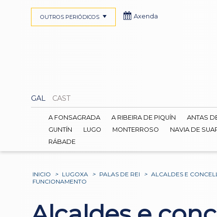
Axenda
OUTROS PERIÓDICOS
GAL
CAST
A FONSAGRADA
A RIBEIRA DE PIQUÍN
ANTAS D
GUNTÍN
LUGO
MONTERROSO
NAVIA DE SUA
RÁBADE
INICIO
>
LUGOXA
>
PALAS DE REI
>
ALCALDES E CONCELL
FUNCIONAMENTO
Alcaldes e conc