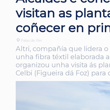
visitan as plant
coñecer en pri
Palas de Rei
Altri, compañía que lidera o
unha fibra téxtil elaborada 
organizou unha visita ás pla
Celbi (Figueira dá Foz) para