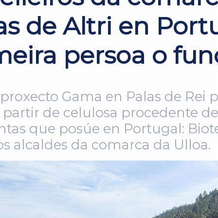
as de Altri en Port
meira persoa o fu
 proxecto Gama en Palas de Rei p
a partir de celulosa procedente d
ntas que posúe en Portugal: Biot
 os alcaldes da comarca da Ulloa.