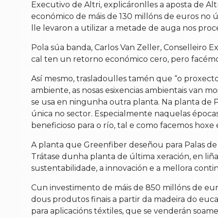
Executivo de Altri, explicáronlles a aposta de A
económico de máis de 130 millóns de euros no úl
lle levaron a utilizar a metade de auga nos pro
Pola súa banda, Carlos Van Zeller, Conselleiro Ex
cal ten un retorno económico cero, pero facémo
Así mesmo, trasladoulles tamén que “o proxect
ambiente, as nosas esixencias ambientais van mo
se usa en ningunha outra planta. Na planta de 
única no sector. Especialmente naquelas épocas
beneficioso para o río, tal e como facemos hoxe e
A planta que Greenfiber deseñou para Palas de 
Trátase dunha planta de última xeración, en liña
sustentabilidade, a innovación e a mellora conti
Cun investimento de máis de 850 millóns de eur
dous produtos finais a partir da madeira do euca
para aplicacións téxtiles, que se venderán soamen