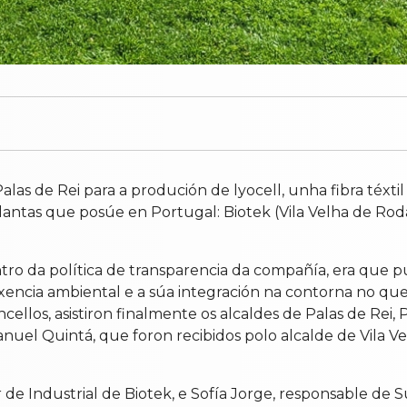
las de Rei para a produción de lyocell, unha fibra téxti
lantas que posúe en Portugal: Biotek (Vila Velha de Rodao
ntro da política de transparencia da compañía, era que 
ixencia ambiental e a súa integración na contorna no que 
ellos, asistiron finalmente os alcaldes de Palas de Rei,
anuel Quintá, que foron recibidos polo alcalde de Vila 
or de Industrial de Biotek, e Sofía Jorge, responsable d