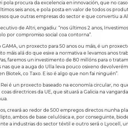
ltri pola procura da excelencia en innovación, que no ca
timos seis anos, e pola posta en valor de todos os prod
cesos que outras empresas do sector e que convertiu a Al
ecutivo de Altri, engadiu: “nos últimos 2 anos, Investimos
lo por compromiso social coa contorna”.
o GAMA, un proxecto para 50 anos ou máis, é un proxect
ito máis alá do que esixe a normativa e levamos anos tra
Pas, faremos un investimento de 80 millóns para o trat
 nas que a auga do Ulla leva pouco osixeno devolverémo
n Biotek, co Taxo. E iso é algo que non fai ninguén”.
Rei é un proxecto baseado na economía circular, no que 
 coas directrices da UE, que situará a Galicia na vangar
nua.
os, creará ao redor de 500 empregos directos nunha plan
lipto, ambos de base celulósica e, por conseguinte, biode
te a industrias do sector téxtil e outro será o Lyocell, 