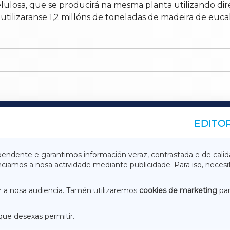
elulosa, que se producirá na mesma planta utilizando d
tilizaranse 1,2 millóns de toneladas de madeira de eucal
EDITOR
A
TERRACHAXA
pendente e garantimos información veraz, contrastada e de calid
anciamos a nosa actividade mediante publicidade. Para iso, neces
ASACRAXA
ACORUÑAXA
 a nosa audiencia. Tamén utilizaremos
cookies de marketing
par
que desexas permitir.