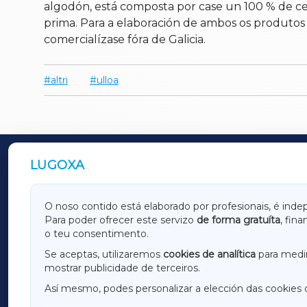
algodón, está composta por case un 100 % de c
prima. Para a elaboración de ambos os produtos u
comercialízase fóra de Galicia.
altri
ulloa
LUGOXA
OUTROS PERIÓDICOS
GALICIAXA
LUGOX
O noso contido está elaborado por profesionais, é inde
Para poder ofrecer este servizo
de forma gratuíta
, fin
AMARIÑAXA
RIBEIR
o teu consentimento.
OURENSEXA
Se aceptas, utilizaremos
cookies de analítica
para medir
mostrar publicidade de terceiros.
Así mesmo, podes personalizar a elección das cookies 