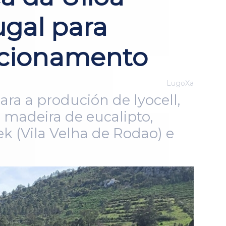
ugal para
ncionamento
LugoXa
ara a produción de lyocell,
e madeira de eucalipto,
ek (Vila Velha de Rodao) e