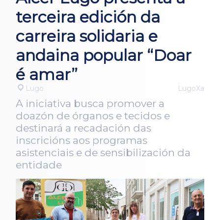
terceira edición da
carreira solidaria e
andaina popular “Doar
é amar”
Lugo
LugoXa
A iniciativa busca promover a
doazón de órganos e tecidos e
destinará a recadación das
inscricións aos programas
asistenciais e de sensibilización da
entidade