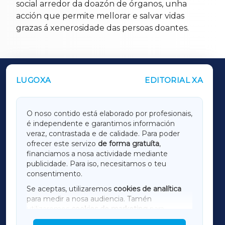
social arredor da doazón de órganos, unha
acción que permite mellorar e salvar vidas
grazas á xenerosidade das persoas doantes.
LUGOXA
EDITORIAL XA
OUTROS PERIÓDICOS
GALICIAXA
O noso contido está elaborado por profesionais,
é independente e garantimos información
LUGOXA
veraz, contrastada e de calidade. Para poder
ofrecer este servizo
de forma gratuíta
,
financiamos a nosa actividade mediante
TERRACHAXA
publicidade. Para iso, necesitamos o teu
consentimento.
SARRIAXA
Se aceptas, utilizaremos
cookies de analítica
para medir a nosa audiencia. Tamén
AMARIÑAXA
utilizaremos
cookies de marketing
para
mostrar publicidade de terceiros.