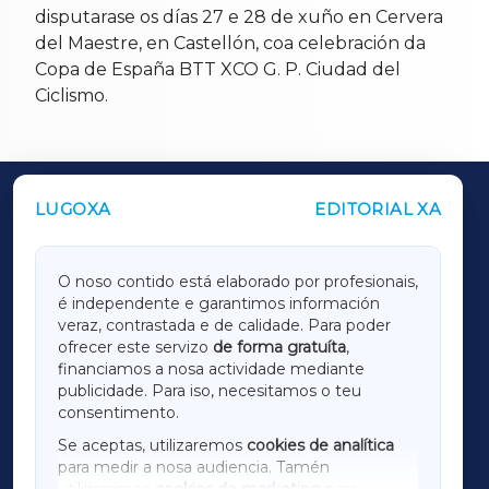
disputarase os días 27 e 28 de xuño en Cervera
del Maestre, en Castellón, coa celebración da
Copa de España BTT XCO G. P. Ciudad del
Ciclismo.
LUGOXA
EDITORIAL XA
OUTROS PERIÓDICOS
GALICIAXA
O noso contido está elaborado por profesionais,
é independente e garantimos información
LUGOXA
veraz, contrastada e de calidade. Para poder
ofrecer este servizo
de forma gratuíta
,
financiamos a nosa actividade mediante
TERRACHAXA
publicidade. Para iso, necesitamos o teu
consentimento.
SARRIAXA
Se aceptas, utilizaremos
cookies de analítica
para medir a nosa audiencia. Tamén
AMARIÑAXA