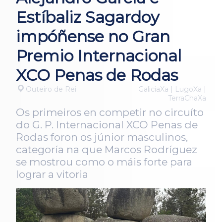
Estíbaliz Sagardoy
impóñense no Gran
Premio Internacional
XCO Penas de Rodas
Outeiro de Rei
GaliciaXa | LugoXa |
TerraChaXa
Os primeiros en competir no circuíto
do G. P. Internacional XCO Penas de
Rodas foron os júnior masculinos,
categoría na que Marcos Rodríguez
se mostrou como o máis forte para
lograr a vitoria