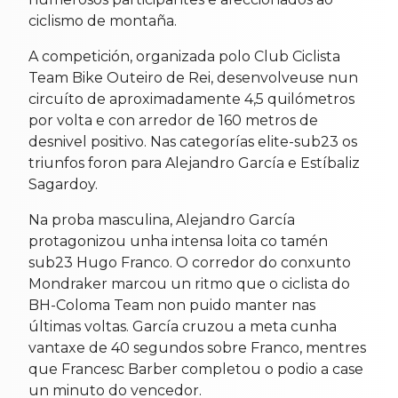
ciclismo de montaña.
A competición, organizada polo Club Ciclista
Team Bike Outeiro de Rei, desenvolveuse nun
circuíto de aproximadamente 4,5 quilómetros
por volta e con arredor de 160 metros de
desnivel positivo. Nas categorías elite-sub23 os
triunfos foron para Alejandro García e Estíbaliz
Sagardoy.
Na proba masculina, Alejandro García
protagonizou unha intensa loita co tamén
sub23 Hugo Franco. O corredor do conxunto
Mondraker marcou un ritmo que o ciclista do
BH-Coloma Team non puido manter nas
últimas voltas. García cruzou a meta cunha
vantaxe de 40 segundos sobre Franco, mentres
que Francesc Barber completou o podio a case
un minuto do vencedor.