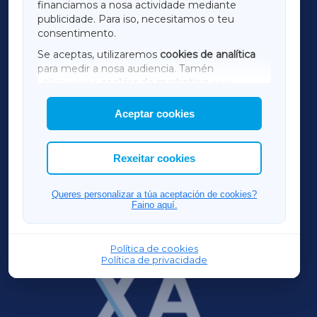
financiamos a nosa actividade mediante
TERRACHAXA
publicidade. Para iso, necesitamos o teu
consentimento.
SARRIAXA
Se aceptas, utilizaremos
cookies de analítica
para medir a nosa audiencia. Tamén
AMARIÑAXA
utilizaremos
cookies de marketing
para
mostrar publicidade de terceiros.
Aceptar cookies
RIBEIRASACRAXA
Así mesmo, podes personalizar a elección das
cookies que desexas permitir.
ACORUÑAXA
Rexeitar cookies
FERROLXA
Queres personalizar a túa aceptación de cookies?
Faino aquí.
OURENSEXA
Política de cookies
Política de privacidade