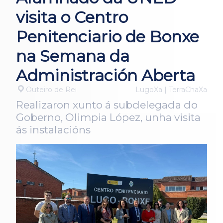
visita o Centro
Penitenciario de Bonxe
na Semana da
Administración Aberta
Outeiro de Rei
LugoXa | TerraChaXa
Realizaron xunto á subdelegada do
Goberno, Olimpia López, unha visita
ás instalacións