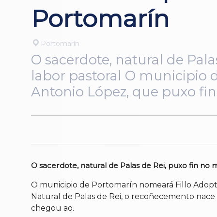
Portomarín
Portomarín
O sacerdote, natural de Pala
labor pastoral O municipio 
Antonio López, que puxo fin
O sacerdote, natural de Palas de Rei, puxo fin no 
O municipio de Portomarín nomeará Fillo Adopti
Natural de Palas de Rei, o recoñecemento nac
chegou ao.