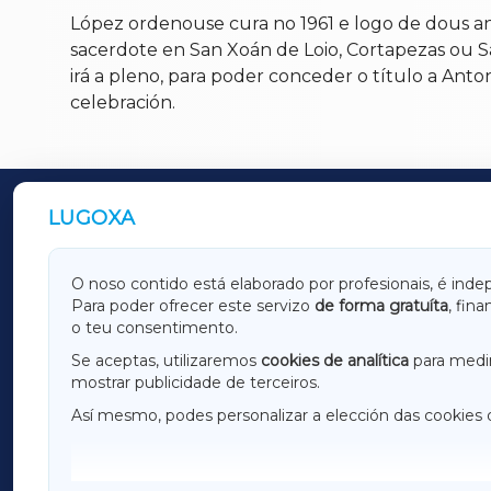
López ordenouse cura no 1961 e logo de dous a
sacerdote en San Xoán de Loio, Cortapezas ou 
irá a pleno, para poder conceder o título a An
celebración.
LUGOXA
OUTROS PERIÓDICOS
GALICIAXA
LUGOX
O noso contido está elaborado por profesionais, é inde
Para poder ofrecer este servizo
de forma gratuíta
, fin
AMARIÑAXA
RIBEIR
o teu consentimento.
OURENSEXA
Se aceptas, utilizaremos
cookies de analítica
para medir
mostrar publicidade de terceiros.
Así mesmo, podes personalizar a elección das cookies 
F
I