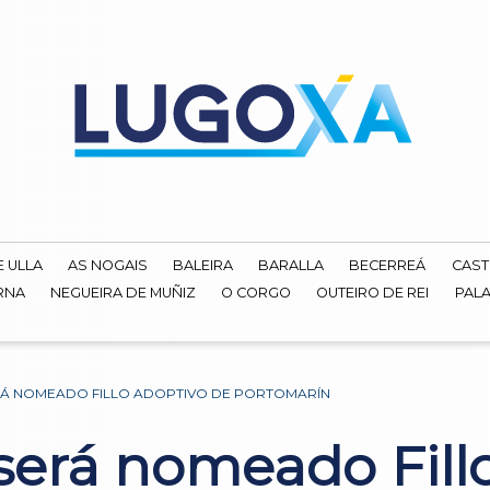
E ULLA
AS NOGAIS
BALEIRA
BARALLA
BECERREÁ
CAST
RNA
NEGUEIRA DE MUÑIZ
O CORGO
OUTEIRO DE REI
PALA
RÁ NOMEADO FILLO ADOPTIVO DE PORTOMARÍN
será nomeado Fill