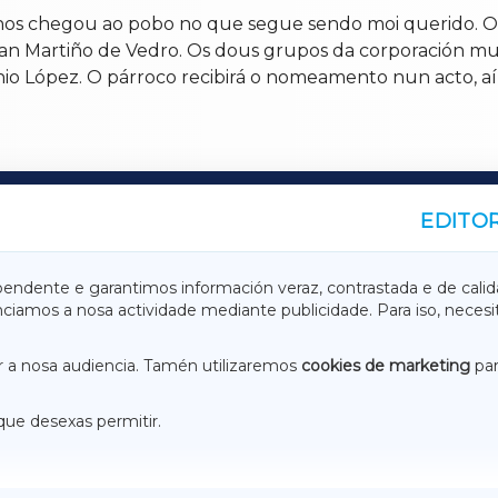
nos chegou ao pobo no que segue sendo moi querido. O p
San Martiño de Vedro. Os dous grupos da corporación m
tonio López. O párroco recibirá o nomeamento nun acto
EDITOR
A
TERRACHAXA
pendente e garantimos información veraz, contrastada e de calid
anciamos a nosa actividade mediante publicidade. Para iso, neces
ASACRAXA
ACORUÑAXA
 a nosa audiencia. Tamén utilizaremos
cookies de marketing
par
que desexas permitir.
ACEBOOK
CONTACTO
NSTAGRAM