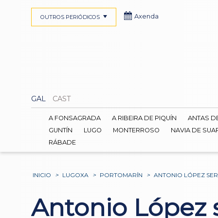
Axenda
OUTROS PERIÓDICOS
GAL
CAST
A FONSAGRADA
A RIBEIRA DE PIQUÍN
ANTAS D
GUNTÍN
LUGO
MONTERROSO
NAVIA DE SUA
RÁBADE
INICIO
>
LUGOXA
>
PORTOMARÍN
>
ANTONIO LÓPEZ SE
Antonio López 