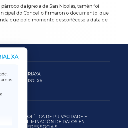
árroco da igrexa de San Nicolás, tamén foi
unicipal do Concello firmaron o documento, que
, aínda que polo momento descoñécese a data de
IAL XA
SARRIAXA
ade.
itamos
FERROLXA
a
POLÍTICA DE PRIVACIDADE E
ELIMINACIÓN DE DATOS EN
REDES SOCIAIS