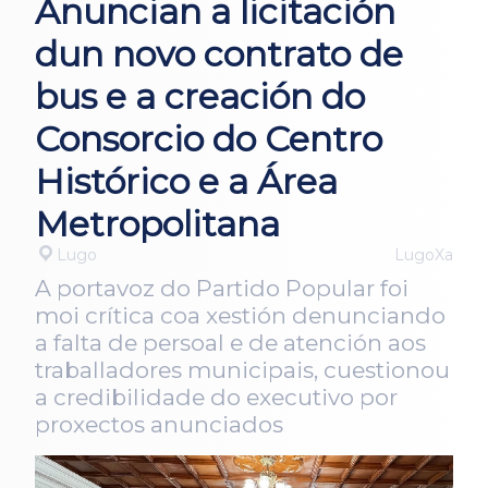
Anuncian a licitación
dun novo contrato de
bus e a creación do
Consorcio do Centro
Histórico e a Área
Metropolitana
Lugo
LugoXa
A portavoz do Partido Popular foi
moi crítica coa xestión denunciando
a falta de persoal e de atención aos
traballadores municipais, cuestionou
a credibilidade do executivo por
proxectos anunciados