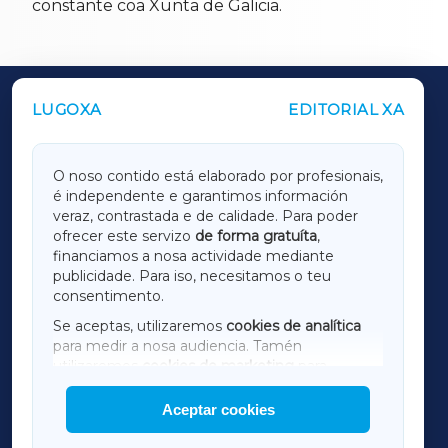
constante coa Xunta de Galicia.
LUGOXA
EDITORIAL XA
OUTROS PERIÓDICOS
GALICIAXA
O noso contido está elaborado por profesionais,
é independente e garantimos información
LUGOXA
veraz, contrastada e de calidade. Para poder
ofrecer este servizo
de forma gratuíta
,
financiamos a nosa actividade mediante
TERRACHAXA
publicidade. Para iso, necesitamos o teu
consentimento.
SARRIAXA
Se aceptas, utilizaremos
cookies de analítica
para medir a nosa audiencia. Tamén
AMARIÑAXA
utilizaremos
cookies de marketing
para
mostrar publicidade de terceiros.
Aceptar cookies
RIBEIRASACRAXA
Así mesmo, podes personalizar a elección das
cookies que desexas permitir.