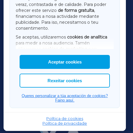
LUGOXA
veraz, contrastada e de calidade. Para poder
ofrecer este servizo
de forma gratuíta
,
financiamos a nosa actividade mediante
TERRACHAXA
publicidade. Para iso, necesitamos o teu
consentimento.
SARRIAXA
Se aceptas, utilizaremos
cookies de analítica
para medir a nosa audiencia. Tamén
AMARIÑAXA
utilizaremos
cookies de marketing
para
mostrar publicidade de terceiros.
Aceptar cookies
RIBEIRASACRAXA
Así mesmo, podes personalizar a elección das
cookies que desexas permitir.
ACORUÑAXA
Rexeitar cookies
FERROLXA
Queres personalizar a túa aceptación de cookies?
Faino aquí.
OURENSEXA
Política de cookies
Política de privacidade