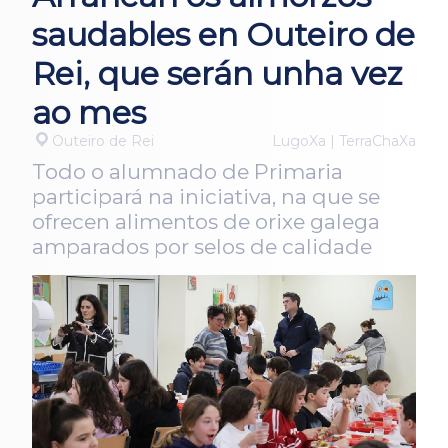
saudables en Outeiro de
Rei, que serán unha vez
ao mes
Outeiro de Rei
LugoXa | TerraChaXa
Todo o alumnado de Primaria
participará na iniciativa, na que se
ofrecen alimentos de orixe galega
amparados por selos de calidade