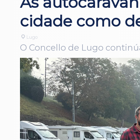
As autocaravan
cidade como des
Lugo
O Concello de Lugo continúa