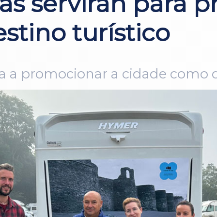
as servirán para 
tino turístico
 a promocionar a cidade como des