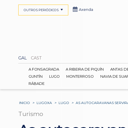
Axenda
OUTROS PERIÓDICOS
GAL
CAST
A FONSAGRADA
A RIBEIRA DE PIQUÍN
ANTAS D
GUNTÍN
LUGO
MONTERROSO
NAVIA DE SUA
RÁBADE
INICIO
>
LUGOXA
>
LUGO
>
AS AUTOCARAVANAS SERVIR
Turismo