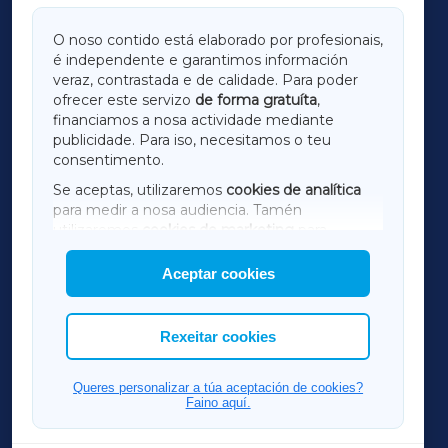
GALICIAXA
O noso contido está elaborado por profesionais,
é independente e garantimos información
LUGOXA
veraz, contrastada e de calidade. Para poder
ofrecer este servizo
de forma gratuíta
,
financiamos a nosa actividade mediante
TERRACHAXA
publicidade. Para iso, necesitamos o teu
consentimento.
SARRIAXA
Se aceptas, utilizaremos
cookies de analítica
para medir a nosa audiencia. Tamén
AMARIÑAXA
utilizaremos
cookies de marketing
para
mostrar publicidade de terceiros.
Aceptar cookies
RIBEIRASACRAXA
Así mesmo, podes personalizar a elección das
cookies que desexas permitir.
ACORUÑAXA
Rexeitar cookies
FERROLXA
Queres personalizar a túa aceptación de cookies?
Faino aquí.
OURENSEXA