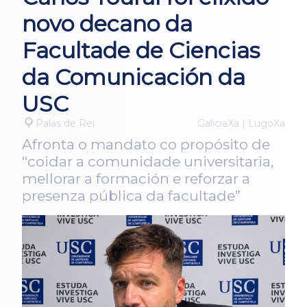
novo decano da
Facultade de Ciencias
da Comunicación da
USC
Palas de Rei
GaliciaXa | LugoXa
Afronta o mandato co propósito de
“coidar a comunidade universitaria,
mellorar a formación e reforzar a
presenza pública da facultade”