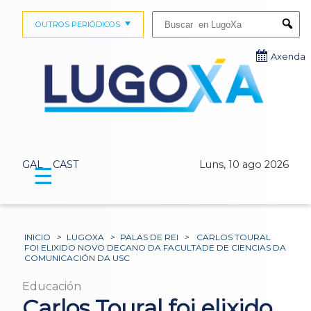
Buscar:
OUTROS PERIÓDICOS
Submi
Axenda
GAL
CAST
Luns, 10 ago 2026
☰
INICIO
>
LUGOXA
>
PALAS DE REI
>
CARLOS TOURAL
FOI ELIXIDO NOVO DECANO DA FACULTADE DE CIENCIAS DA
COMUNICACIÓN DA USC
Educación
Carlos Toural foi elixido