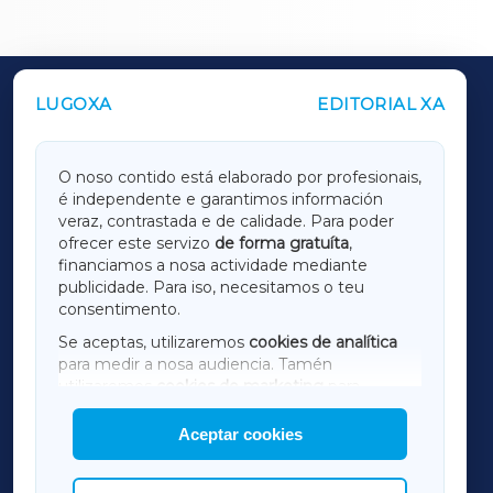
LUGOXA
EDITORIAL XA
OUTROS PERIÓDICOS
GALICIAXA
O noso contido está elaborado por profesionais,
é independente e garantimos información
LUGOXA
veraz, contrastada e de calidade. Para poder
ofrecer este servizo
de forma gratuíta
,
financiamos a nosa actividade mediante
TERRACHAXA
publicidade. Para iso, necesitamos o teu
consentimento.
SARRIAXA
Se aceptas, utilizaremos
cookies de analítica
para medir a nosa audiencia. Tamén
AMARIÑAXA
utilizaremos
cookies de marketing
para
mostrar publicidade de terceiros.
Aceptar cookies
RIBEIRASACRAXA
Así mesmo, podes personalizar a elección das
cookies que desexas permitir.