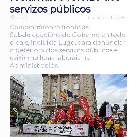
servizos públicos
Lugo
GaliciaXa | LugoXa
Concentráronse fronte ás
Subdelegacións do Goberno en todo
o país, incluída Lugo, para denunciar
o deterioro dos servizos públicos e
esixir melloras laborais na
Administración