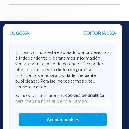
LUGOXA
EDITORIAL XA
OUTROS PERIÓDICOS
GALICIAXA
O noso contido está elaborado por profesionais,
é independente e garantimos información
LUGOXA
veraz, contrastada e de calidade. Para poder
ofrecer este servizo
de forma gratuíta
,
financiamos a nosa actividade mediante
TERRACHAXA
publicidade. Para iso, necesitamos o teu
consentimento.
SARRIAXA
Se aceptas, utilizaremos
cookies de analítica
para medir a nosa audiencia. Tamén
AMARIÑAXA
utilizaremos
cookies de marketing
para
mostrar publicidade de terceiros.
Aceptar cookies
RIBEIRASACRAXA
Así mesmo, podes personalizar a elección das
cookies que desexas permitir.