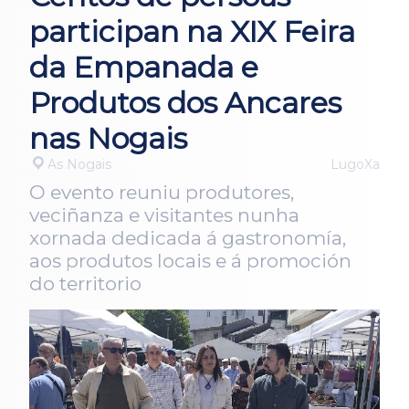
participan na XIX Feira
da Empanada e
Produtos dos Ancares
nas Nogais
As Nogais
LugoXa
O evento reuniu produtores,
veciñanza e visitantes nunha
xornada dedicada á gastronomía,
aos produtos locais e á promoción
do territorio