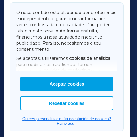
GALICIAXA
O noso contido está elaborado por profesionais,
é independente e garantimos información
LUGOXA
veraz, contrastada e de calidade. Para poder
ofrecer este servizo
de forma gratuíta
,
financiamos a nosa actividade mediante
TERRACHAXA
publicidade. Para iso, necesitamos o teu
consentimento.
SARRIAXA
Se aceptas, utilizaremos
cookies de analítica
para medir a nosa audiencia. Tamén
AMARIÑAXA
utilizaremos
cookies de marketing
para
mostrar publicidade de terceiros.
Aceptar cookies
RIBEIRASACRAXA
Así mesmo, podes personalizar a elección das
cookies que desexas permitir.
ACORUÑAXA
Rexeitar cookies
FERROLXA
Queres personalizar a túa aceptación de cookies?
Faino aquí.
OURENSEXA