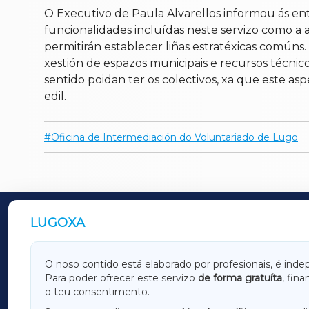
O Executivo de Paula Alvarellos informou ás en
funcionalidades incluídas neste servizo como a
permitirán establecer liñas estratéxicas comúns.
xestión de espazos municipais e recursos técnic
sentido poidan ter os colectivos, xa que este as
edil.
Oficina de Intermediación do Voluntariado de Lugo
LUGOXA
OUTROS PERIÓDICOS
GALICIAXA
LUGOX
O noso contido está elaborado por profesionais, é inde
Para poder ofrecer este servizo
de forma gratuíta
, fin
AMARIÑAXA
RIBEIR
o teu consentimento.
OURENSEXA