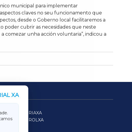
écnico municipal para implementar
n, aspectos claves no seu funcionamento que
spectos, desde o Goberno local facilitaremos a
ito poder cubrir as necesidades que neste
a a comezar unha acción voluntaria”, indicou a
IAL XA
SARRIAXA
ade.
itamos
FERROLXA