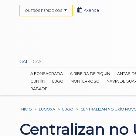
Axenda
OUTROS PERIÓDICOS
GAL
CAST
A FONSAGRADA
A RIBEIRA DE PIQUÍN
ANTAS D
GUNTÍN
LUGO
MONTERROSO
NAVIA DE SUA
RÁBADE
INICIO
>
LUGOXA
>
LUGO
>
CENTRALIZAN NO UXÍO NOV
Centralizan no