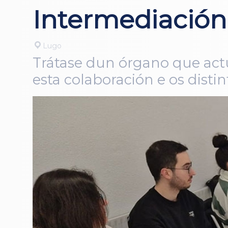
Intermediación
Lugo
Trátase dun órgano que actu
esta colaboración e os distin