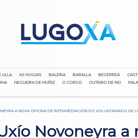
E ULLA
AS NOGAIS
BALEIRA
BARALLA
BECERREÁ
CAST
RNA
NEGUEIRA DE MUÑIZ
O CORGO
OUTEIRO DE REI
PALA
ONEYRA A NOVA OFICINA DE INTERMEDIACIÓN DO VOLUNTARIADO DE 
 Uxío Novoneyra a 