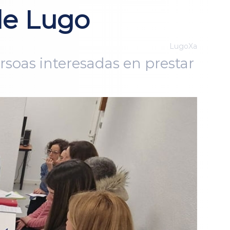
de Lugo
LugoXa
rsoas interesadas en prestar