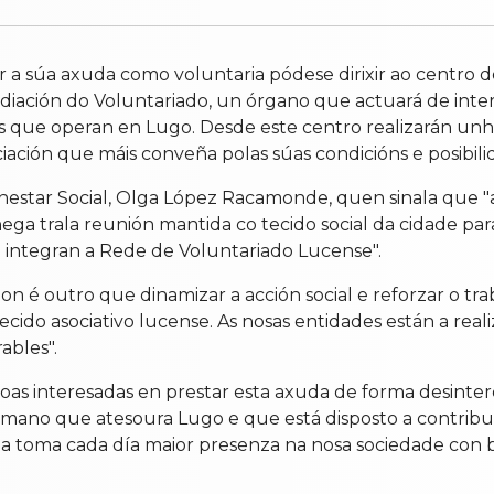
r a súa axuda como voluntaria pódese dirixir ao centro 
diación do Voluntariado, un órgano que actuará de inter
vos que operan en Lugo. Desde este centro realizarán unha
iación que máis conveña polas súas condicións e posibili
Benestar Social, Olga López Racamonde, quen sinala que 
ega trala reunión mantida co tecido social da cidade p
e integran a Rede de Voluntariado Lucense".
 é outro que dinamizar a acción social e reforzar o trabal
tecido asociativo lucense. As nosas entidades están a real
ables".
soas interesadas en prestar esta axuda de forma desint
umano que atesoura Lugo e que está disposto a contribu
ria toma cada día maior presenza na nosa sociedade con 