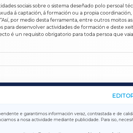
tidades sociais sobre o sistema deseñado polo persoal t
 axuda á captación, á formación ou a propia coordinació
 “Así, por medio desta ferramenta, entre outros moitos a
os para desenvolver actividades de formación e deste xe
pecto é un requisito obrigatorio para toda persoa que vai
EDITOR
A
TERRACHAXA
pendente e garantimos información veraz, contrastada e de calid
anciamos a nosa actividade mediante publicidade. Para iso, neces
ASACRAXA
ACORUÑAXA