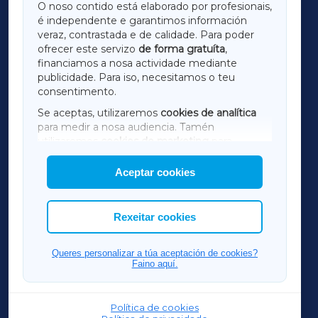
O noso contido está elaborado por profesionais,
é independente e garantimos información
LUGOXA
veraz, contrastada e de calidade. Para poder
ofrecer este servizo
de forma gratuíta
,
financiamos a nosa actividade mediante
TERRACHAXA
publicidade. Para iso, necesitamos o teu
consentimento.
SARRIAXA
Se aceptas, utilizaremos
cookies de analítica
para medir a nosa audiencia. Tamén
AMARIÑAXA
utilizaremos
cookies de marketing
para
mostrar publicidade de terceiros.
Aceptar cookies
RIBEIRASACRAXA
Así mesmo, podes personalizar a elección das
cookies que desexas permitir.
ACORUÑAXA
Rexeitar cookies
FERROLXA
Queres personalizar a túa aceptación de cookies?
Faino aquí.
OURENSEXA
Política de cookies