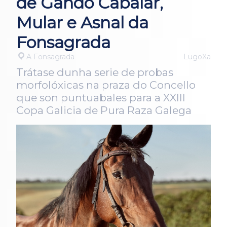
de Gando Cabalar,
Mular e Asnal da
Fonsagrada
A Fonsagrada
LugoXa
Trátase dunha serie de probas
morfolóxicas na praza do Concello
que son puntuabales para a XXIII
Copa Galicia de Pura Raza Galega