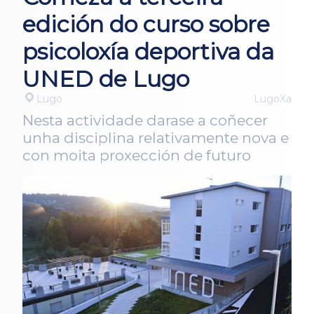
edición do curso sobre
psicoloxía deportiva da
UNED de Lugo
Lugo
LugoXa
Nesta actividade darase a coñecer
unha disciplina relativamente nova e
con moita proxección de futuro