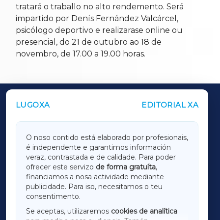
tratará o traballo no alto rendemento. Será
impartido por Denís Fernández Valcárcel,
psicólogo deportivo e realizarase online ou
presencial, do 21 de outubro ao 18 de
novembro, de 17.00 a 19.00 horas.
LUGOXA
EDITORIAL XA
OUTROS PERIÓDICOS
GALICIAXA
O noso contido está elaborado por profesionais,
é independente e garantimos información
LUGOXA
veraz, contrastada e de calidade. Para poder
ofrecer este servizo
de forma gratuíta
,
financiamos a nosa actividade mediante
TERRACHAXA
publicidade. Para iso, necesitamos o teu
consentimento.
SARRIAXA
Se aceptas, utilizaremos
cookies de analítica