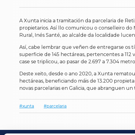
A Xunta inicia a tramitación da parcelaria de Ret
propietarios. Así llo comunicou o conselleiro 
Rural, Inés Santé, ao alcalde da localidade luce
Así, cabe lembrar que veñen de entregarse os t
superficie de 145 hectáreas, pertencentes a 112 v
case se triplicou, ao pasar de 2.697 a 7.304 metr
Deste xeito, desde o ano 2020, a Xunta rematou 
hectáreas, beneficiando máis de 13.200 propiet
novas parcelarias en Galicia, que abranguen un t
xunta
parcelaria