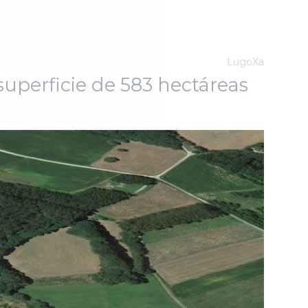
LugoXa
 superficie de 583 hectáreas