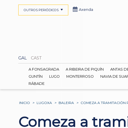
Axenda
OUTROS PERIÓDICOS
GAL
CAST
A FONSAGRADA
A RIBEIRA DE PIQUÍN
ANTAS D
GUNTÍN
LUGO
MONTERROSO
NAVIA DE SUA
RÁBADE
INICIO
>
LUGOXA
>
BALEIRA
>
COMEZA A TRAMITACIÓN P
Comeza a trami