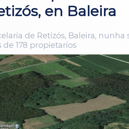
tizós, en Baleira
celaria de Retizós, Baleira, nunha
s de 178 propietarios