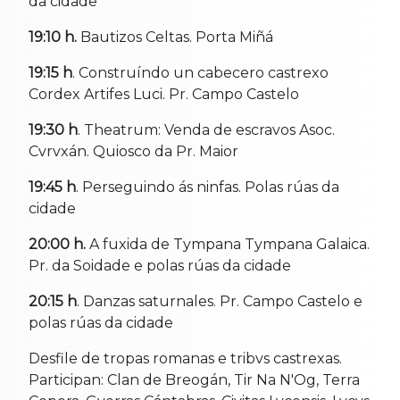
da cidade
19:10 h.
Bautizos Celtas. Porta Miñá
19:15 h
. Construíndo un cabecero castrexo
Cordex Artifes Luci. Pr. Campo Castelo
19:30 h
. Theatrum: Venda de escravos Asoc.
Cvrvxán. Quiosco da Pr. Maior
19:45 h
. Perseguindo ás ninfas. Polas rúas da
cidade
20:00 h.
A fuxida de Tympana Tympana Galaica.
Pr. da Soidade e polas rúas da cidade
20:15 h
. Danzas saturnales. Pr. Campo Castelo e
polas rúas da cidade
Desfile de tropas romanas e tribvs castrexas.
Participan: Clan de Breogán, Tir Na N'Og, Terra