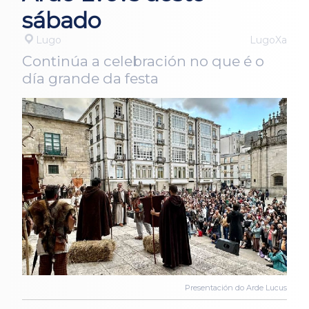
sábado
Lugo
LugoXa
Continúa a celebración no que é o
día grande da festa
Presentación do Arde Lucus