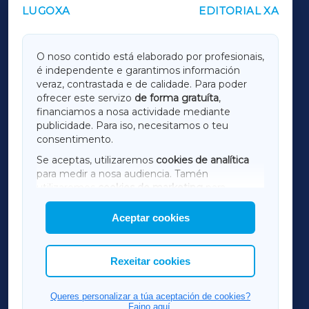
LUGOXA
EDITORIAL XA
OUTROS PERIÓDICOS
GALICIAXA
O noso contido está elaborado por profesionais,
é independente e garantimos información
LUGOXA
veraz, contrastada e de calidade. Para poder
ofrecer este servizo
de forma gratuíta
,
financiamos a nosa actividade mediante
TERRACHAXA
publicidade. Para iso, necesitamos o teu
consentimento.
SARRIAXA
Se aceptas, utilizaremos
cookies de analítica
para medir a nosa audiencia. Tamén
AMARIÑAXA
utilizaremos
cookies de marketing
para
mostrar publicidade de terceiros.
Aceptar cookies
RIBEIRASACRAXA
Así mesmo, podes personalizar a elección das
cookies que desexas permitir.
ACORUÑAXA
Rexeitar cookies
FERROLXA
Queres personalizar a túa aceptación de cookies?
Faino aquí.