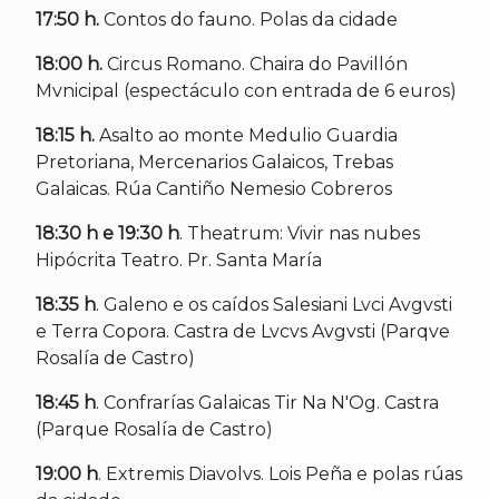
17:50 h.
Contos do fauno. Polas da cidade
18:00 h.
Circus Romano. Chaira do Pavillón
Mvnicipal (espectáculo con entrada de 6 euros)
18:15 h.
Asalto ao monte Medulio Guardia
Pretoriana, Mercenarios Galaicos, Trebas
Galaicas. Rúa Cantiño Nemesio Cobreros
18:30 h e 19:30 h
. Theatrum: Vivir nas nubes
Hipócrita Teatro. Pr. Santa María
18:35 h
. Galeno e os caídos Salesiani Lvci Avgvsti
e Terra Copora. Castra de Lvcvs Avgvsti (Parqve
Rosalía de Castro)
18:45 h
. Confrarías Galaicas Tir Na N'Og. Castra
(Parque Rosalía de Castro)
19:00 h
. Extremis Diavolvs. Lois Peña e polas rúas