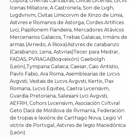
Copora, Gverras Cántabras, Civitas Lvcensis, Lvcvs
Icenas Miliatore, A Castronela, Son de Lvgh,
Lvgdvnvm, Civitas Limicorvm de Xinzo de Limia,
Astvres e Romanos de Astorga, Cordes Artifices
Lvci, Papilionem Fiandeira, Mercadores Atávicos
Mercenarios Galaicos, Trebas Galaicas, Irmáns de
armas (Arnedo, A Rioxa)Astvres de carabanzo
(Carabanzo, Lena, Astvrias)Tecer para Medrar,
FADAS, PVRAGA(Boqveixón) Gaebolgh
(León),Tympana Galaica, Caesar, Caio Antistio,
Pavlo Fabio, Ara Roma, Asemblearias de Lvcvs
Avgvsti, Vestais de Lvcvs Avgvsti, Kertix, Pax
Romana, Lvcvs Eqvites, Caetra Lvcensivm,
Gvardia Pretoriana, Salesiani Lvci Avgvsti,
AEFRH, Cohors Lvcensivm, Asociación Cvltvral
Geto Dacii de Moldova de Rvmanía, Federación
de tropas e lexións de Carthago Nova, Legio VI
victrix de Portvgal, Astvres de legio Macedónica
(León)