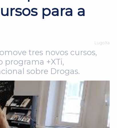
ursos para a
LugoXa
romove tres novos cursos,
do programa +XTi,
acional sobre Drogas.