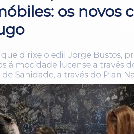
óbiles: os novos c
ugo
que dirixe o edil Jorge Bustos, p
dos á mocidade lucense a través 
o de Sanidade, a través do Plan N