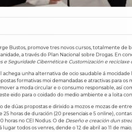
orge Bustos, promove tres novos cursos, totalmente de ba
Sanidade, a través do Plan Nacional sobre Drogas. En co
es e Seguridade Cibernética
e
Customización e reciclaxe 
al achega unha alternativa de ocio saudable á mocidade 
propostas formativas moi demandadas e atractivas para o
mover a moda circular e o consumo responsable, así com
 eido para o coidado do medio ambiente e a loita contr
 de dúas propostas e dirixido a mozos e mozas de entre 
de 25 horas de duración (20 presenciais e 5 online), conta
9.30 horas no CEI Nodus. O de
Deseño e creación dun strea
á lugar todos os venres, dende o 12 de abril ao 11 de maio