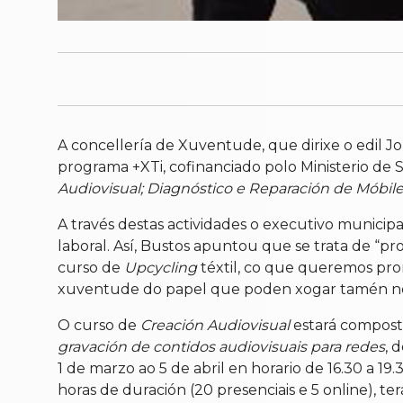
A concellería de Xuventude, que dirixe o edil J
programa +XTi, cofinanciado polo Ministerio de 
Audiovisual; Diagnóstico e Reparación de Móbil
A través destas actividades o executivo municip
laboral. Así, Bustos apuntou que se trata de “
curso de
Upcycling
téxtil, co que queremos pro
xuventude do papel que poden xogar tamén neste
O curso de
Creación Audiovisual
estará composto
gravación de contidos audiovisuais para redes
, 
1 de marzo ao 5 de abril en horario de 16.30 a 1
horas de duración (20 presenciais e 5 online), ter