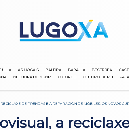
E ULLA
AS NOGAIS
BALEIRA
BARALLA
BECERREÁ
CAST
RNA
NEGUEIRA DE MUÑIZ
O CORGO
OUTEIRO DE REI
PALA
A RECICLAXE DE PRENDAS E A REPARACIÓN DE MÓBILES: OS NOVOS C
ovisual, a reciclax