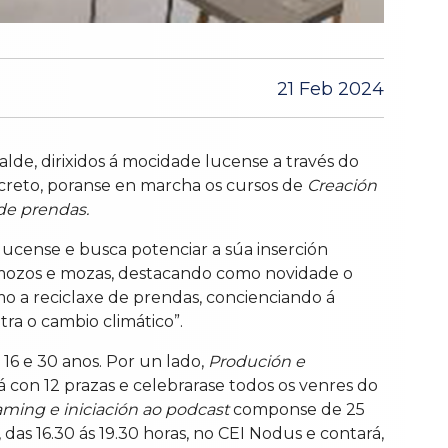
21 Feb 2024
lde, dirixidos á mocidade lucense a través do
ncreto, poranse en marcha os cursos de
Creación
de prendas.
lucense e busca potenciar a súa inserción
s mozos e mozas, destacando como novidade o
o a reciclaxe de prendas, concienciando á
a o cambio climático”.
16 e 30 anos. Por un lado,
Produción e
rá con 12 prazas e celebrarase todos os venres do
ming e iniciación ao podcast
componse de 25
, das 16.30 ás 19.30 horas, no CEI Nodus e contará,