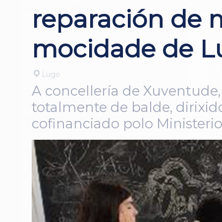
reparación de m
mocidade de L
Lugo
A concellería de Xuventude, 
totalmente de balde, dirixi
cofinanciado polo Ministeri