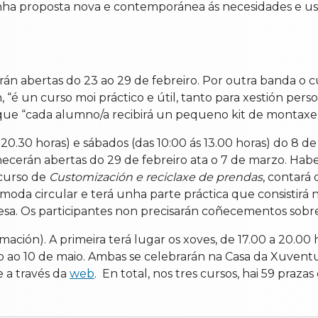
 unha proposta nova e contemporánea ás necesidades e u
rán abertas do 23 ao 29 de febreiro. Por outra banda o 
n, “é un curso moi práctico e útil, tanto para xestión pe
que “cada alumno/a recibirá un pequeno kit de montax
s 20.30 horas) e sábados (das 10:00 ás 13.00 horas) do 8 d
cerán abertas do 29 de febreiro ata o 7 de marzo. Haberá
 curso de
Customización e reciclaxe de prendas
, contará
moda circular e terá unha parte práctica que consistirá
. Os participantes non precisarán coñecementos sobre c
mación). A primeira terá lugar os xoves, de 17.00 a 20.00
o ao 10 de maio. Ambas se celebrarán na Casa da Xuventud
e a través da
web
. En total, nos tres cursos, hai 59 praza