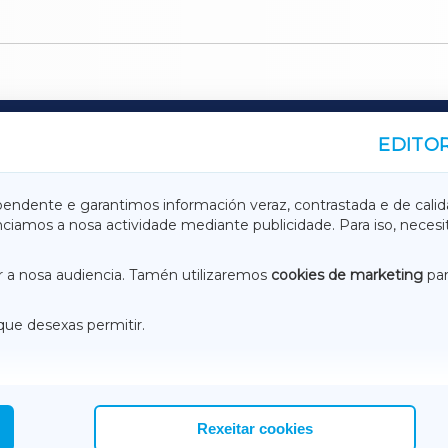
EDITOR
A
TERRACHAXA
pendente e garantimos información veraz, contrastada e de calid
anciamos a nosa actividade mediante publicidade. Para iso, neces
ASACRAXA
ACORUÑAXA
 a nosa audiencia. Tamén utilizaremos
cookies de marketing
par
que desexas permitir.
ACEBOOK
CONTACTO
NSTAGRAM
EMEROTECA
Rexeitar cookies