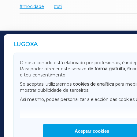
mocidade
xti
LUGOXA
OUTROS PERIÓDICOS
GALICIAXA
LUGOX
O noso contido está elaborado por profesionais, é inde
Para poder ofrecer este servizo
de forma gratuíta
, fin
AMARIÑAXA
RIBEIR
o teu consentimento.
OURENSEXA
Se aceptas, utilizaremos
cookies de analítica
para medir
mostrar publicidade de terceiros.
Así mesmo, podes personalizar a elección das cookies 
F
I
H
Aceptar cookies