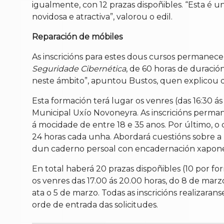
igualmente, con 12 prazas dispoñibles. “Esta é
novidosa e atractiva”, valorou o edil.
Reparación de móbiles
As inscricións para estes dous cursos permanece
Seguridade Cibernética
, de 60 horas de duració
neste ámbito”, apuntou Bustos, quen explicou 
Esta formación terá lugar os venres (das 16:30 á
Municipal Uxío Novoneyra. As inscricións permane
á mocidade de entre 18 e 35 anos. Por último, o
24 horas cada unha. Abordará cuestións sobre a 
dun caderno persoal con encadernación xaponesa
En total haberá 20 prazas dispoñibles (10 por for
os venres das 17.00 ás 20.00 horas, do 8 de marz
ata o 5 de marzo. Todas as inscricións realizarans
orde de entrada das solicitudes.