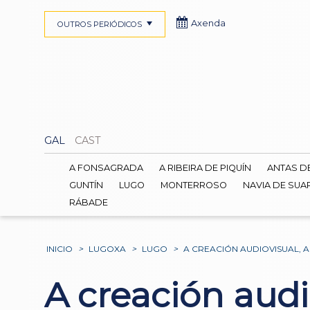
Axenda
OUTROS PERIÓDICOS
GAL
CAST
A FONSAGRADA
A RIBEIRA DE PIQUÍN
ANTAS D
GUNTÍN
LUGO
MONTERROSO
NAVIA DE SUA
RÁBADE
INICIO
>
LUGOXA
>
LUGO
>
A CREACIÓN AUDIOVISUAL, 
A creación audi