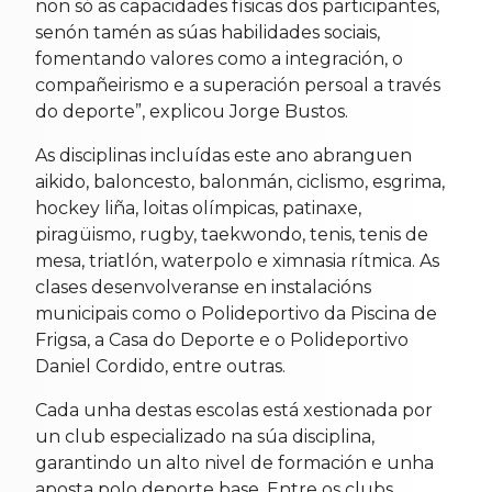
non só as capacidades físicas dos participantes,
senón tamén as súas habilidades sociais,
fomentando valores como a integración, o
compañeirismo e a superación persoal a través
do deporte”, explicou Jorge Bustos.
As disciplinas incluídas este ano abranguen
aikido, baloncesto, balonmán, ciclismo, esgrima,
hockey liña, loitas olímpicas, patinaxe,
piragüismo, rugby, taekwondo, tenis, tenis de
mesa, triatlón, waterpolo e ximnasia rítmica. As
clases desenvolveranse en instalacións
municipais como o Polideportivo da Piscina de
Frigsa, a Casa do Deporte e o Polideportivo
Daniel Cordido, entre outras.
Cada unha destas escolas está xestionada por
un club especializado na súa disciplina,
garantindo un alto nivel de formación e unha
aposta polo deporte base. Entre os clubs