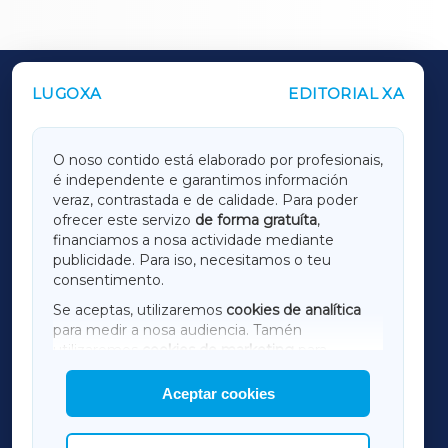
LUGOXA
EDITORIAL XA
OUTROS PERIÓDICOS
GALICIAXA
O noso contido está elaborado por profesionais,
é independente e garantimos información
LUGOXA
veraz, contrastada e de calidade. Para poder
ofrecer este servizo
de forma gratuíta
,
financiamos a nosa actividade mediante
TERRACHAXA
publicidade. Para iso, necesitamos o teu
consentimento.
SARRIAXA
Se aceptas, utilizaremos
cookies de analítica
para medir a nosa audiencia. Tamén
AMARIÑAXA
utilizaremos
cookies de marketing
para
mostrar publicidade de terceiros.
Aceptar cookies
RIBEIRASACRAXA
Así mesmo, podes personalizar a elección das
cookies que desexas permitir.