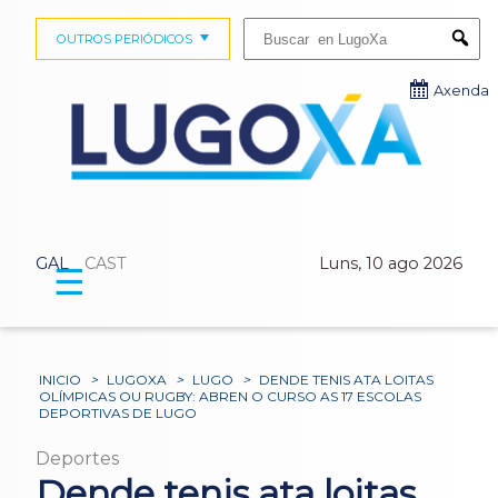
Buscar:
OUTROS PERIÓDICOS
Submi
Axenda
GAL
CAST
Luns, 10 ago 2026
☰
INICIO
>
LUGOXA
>
LUGO
>
DENDE TENIS ATA LOITAS
OLÍMPICAS OU RUGBY: ABREN O CURSO AS 17 ESCOLAS
DEPORTIVAS DE LUGO
Deportes
Dende tenis ata loitas