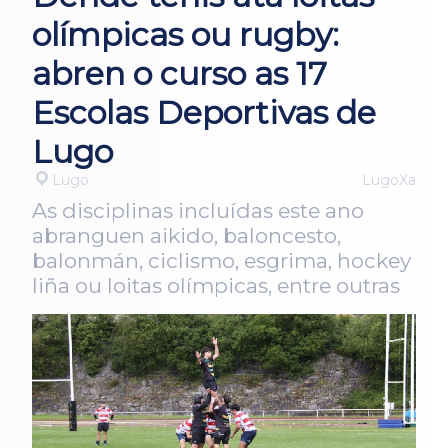
olímpicas ou rugby:
abren o curso as 17
Escolas Deportivas de
Lugo
Lugo
LugoXa
As disciplinas incluídas este ano
abranguen aikido, baloncesto,
balonmán, ciclismo, esgrima, hockey
liña ou loitas olímpicas, entre outras