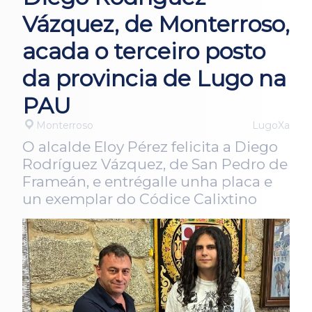
Vázquez, de Monterroso,
acada o terceiro posto
da provincia de Lugo na
PAU
Monterroso
LugoXa
O alcalde Eloy Pérez felicita a Diego
Rodríguez Vázquez, de San Pedro de
Frameán, e entrégalle unha placa e
un exemplar do Códice Calixtino